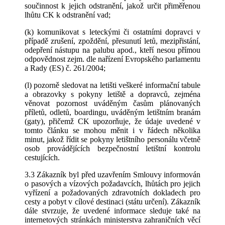
součinnost k jejich odstranění, jakož určit přiměřenou
lhůtu CK k odstranění vad;
(k) komunikovat s leteckými či ostatními dopravci v
případě zrušení, zpoždění, přesunutí letů, mezipřistání,
odepření nástupu na palubu apod., kteří nesou přímou
odpovědnost zejm. dle nařízení Evropského parlamentu
a Rady (ES) č. 261/2004;
(l) pozorně sledovat na letišti veškeré informační tabule
a obrazovky s pokyny letiště a dopravců, zejména
věnovat pozornost uváděným časům plánovaných
příletů, odletů, boardingu, uváděným letištním branám
(gaty), přičemž CK upozorňuje, že údaje uvedené v
tomto článku se mohou měnit i v řádech několika
minut, jakož řídit se pokyny letištního personálu včetně
osob provádějících bezpečnostní letištní kontrolu
cestujících.
3.3 Zákazník byl před uzavřením Smlouvy informován
o pasových a vízových požadavcích, lhůtách pro jejich
vyřízení a požadovaných zdravotních dokladech pro
cesty a pobyt v cílové destinaci (státu určení). Zákazník
dále stvrzuje, že uvedené informace sleduje také na
internetových stránkách ministerstva zahraničních věcí