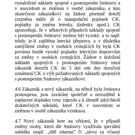
vynaložené náklady spojené s postoupením Smlouvy a
v souvislosti se změnou v osobě zákazníka, a tuto
skutečnost zákazníkovi na žádost písemně doloží
(zejména může jít o manipulační poplatek CK,
poplatky za změnu letenky, jízdenky apod.). CK
upozorňuje, že v některých případech náklady spojené
s postoupením Smlouvy mohou být vysoké, a to např.
tehdy, je-li zajištěna letecká přeprava, a v důsledku
zamýšlené změny v osobách cestujících by byla CK
povinna hradit vysoké poplatky leteckým dopravcům
za změny v osobách cestujících. Žádost o doložení
nákladů spojených s postoupením Smlouvy musí
zákazník doručit CK do 5 dní ode dne doručení
oznámení CK o výši požadovaných nákladů spojených
s postoupením Smlouvy zákazníkovi.
4.6 Zákazník a nový zákazník, na něhož byla Smlouva
postoupena, jsou zavázáni společně a nerozdílně k
zaplacení doplatku ceny zájezdu a k úhradě jakýchkoli
dodatečných nákladů, které CK v souvislosti se
změnou v osobě zákazníka vzniknou.
4.7 Nový zákazník bere na vědomí, že v případě
změny osoby, která dle Smlouvy využívala speciální
nabídku (např. „dítě zdarma” či „slevu za včasný