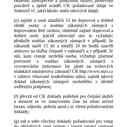
řádnému zabezpečení a poskytnutí služeb, především
pravdivě a úplně uvádět CK požadované údaje ve
Smlouvě vč. jakýchkoliv změn takových údajů;
(e) zajistit u osob mladších 15 let doprovod a dohled
zletilé osoby a souhlas zákonných zástupců s
doprovodem třetí osobou, obdobně zajistit doprovod a
dohled osob, jejichž zdravotní stav to vyžaduje;
předložit souhlas zákonných zástupců v případě, že
zákazník starší 15 let a mladší 18 let hodlá uzavřít
smlouvu na služby čerpané v zahraničí; a v případě, že
stát, kam cestuje nezletilá osoba, vyžaduje písemné
potvrzení a souhlas zákonných zástupců s
vycestováním (informace lze zjistit na webových
stránkách ministerstva zahraničí ČR http://www.mzv.cz
v rubrice věnované konkrétnímu státu), zajistit takový
doklad zákonných zástupců nezletilého s úředně
ověřeným podpisem;
(f) převzít od CK doklady potřebné pro čerpání služeb
a dostavit se ve stanoveném čase na místo určení
(srazu, odjezdu, pobytu apod.) se všemi požadovanými
doklady;
(g) mít u sebe všechny doklady požadované pro vstup
do příslušných zemí pobytu i tranzit (platný cestovní