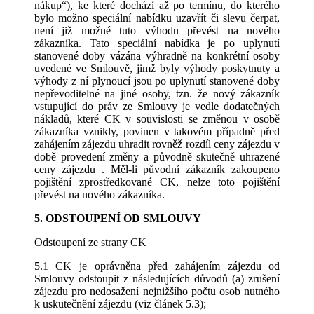
nákup“), ke které dochází až po termínu, do kterého
bylo možno speciální nabídku uzavřít či slevu čerpat,
není již možné tuto výhodu převést na nového
zákazníka. Tato speciální nabídka je po uplynutí
stanovené doby vázána výhradně na konkrétní osoby
uvedené ve Smlouvě, jimž byly výhody poskytnuty a
výhody z ní plynoucí jsou po uplynutí stanovené doby
nepřevoditelné na jiné osoby, tzn. že nový zákazník
vstupující do práv ze Smlouvy je vedle dodatečných
nákladů, které CK v souvislosti se změnou v osobě
zákazníka vznikly, povinen v takovém případně před
zahájením zájezdu uhradit rovněž rozdíl ceny zájezdu v
době provedení změny a původně skutečně uhrazené
ceny zájezdu . Měl-li původní zákazník zakoupeno
pojištění zprostředkované CK, nelze toto pojištění
převést na nového zákazníka.
5. ODSTOUPENÍ OD SMLOUVY
Odstoupení ze strany CK
5.1 CK je oprávněna před zahájením zájezdu od
Smlouvy odstoupit z následujících důvodů (a) zrušení
zájezdu pro nedosažení nejnižšího počtu osob nutného
k uskutečnění zájezdu (viz článek 5.3);