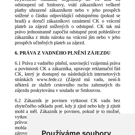
odstoupení od Smlouvy, vrátí zákazníkovi veškeré
platby uhrazené zákazníkem nebo v jeho prospěch
snížené o částku odpovídající odstupnému (pokud se
hradí) a doručí zákazníkovi oznámení CK o vrácení
plateb za zájezd snížených o odstupné. CK tak má
právo jednostranně započíst odstupné proti pohledávce
zákazníka z titulu nároku na vrácení jím nebo v jeho
prospěch učiněných plateb za zájezd.
6. PRÁVA Z VADNÉHO PLNĚNÍ ZÁJEZDU
6.1 Práva z vadného plnění, související vzájemná práva
a povinnosti CK a zákazníka, upravuje reklamační řád
CK, který je dostupný na následujících internetových
stránkách www.fede.cz (Zájezd má vadu, není-li
některá ze služeb cestovního ruchu zahrnutých do
zájezdu poskytována v souladu se Smlouvou.
6.2 Zákazník je povinen vytknout CK vadu bez
zbytečného odkladu poté, kdy ji zjistí nebo kdy ji zjistit
mohl a měl. Zákazník je povinen, pokud je to možné,
vytknout vadu již přímo v místě poskytování služby u
průvodce CK nebo jiné osoby pověřené CK tak, aby
mohla být zjednána okamžitá náprava. Zákazník
Používáme soubory
zároveň určí přiměřenou lhůtu k odstranění vady,