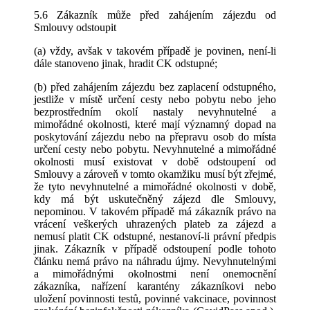
5.6 Zákazník může před zahájením zájezdu od
Smlouvy odstoupit
(a) vždy, avšak v takovém případě je povinen, není-li
dále stanoveno jinak, hradit CK odstupné;
(b) před zahájením zájezdu bez zaplacení odstupného,
jestliže v místě určení cesty nebo pobytu nebo jeho
bezprostředním okolí nastaly nevyhnutelné a
mimořádné okolnosti, které mají významný dopad na
poskytování zájezdu nebo na přepravu osob do místa
určení cesty nebo pobytu. Nevyhnutelné a mimořádné
okolnosti musí existovat v době odstoupení od
Smlouvy a zároveň v tomto okamžiku musí být zřejmé,
že tyto nevyhnutelné a mimořádné okolnosti v době,
kdy má být uskutečněný zájezd dle Smlouvy,
nepominou. V takovém případě má zákazník právo na
vrácení veškerých uhrazených plateb za zájezd a
nemusí platit CK odstupné, nestanoví-li právní předpis
jinak. Zákazník v případě odstoupení podle tohoto
článku nemá právo na náhradu újmy. Nevyhnutelnými
a mimořádnými okolnostmi není onemocnění
zákazníka, nařízení karantény zákazníkovi nebo
uložení povinnosti testů, povinné vakcinace, povinnost