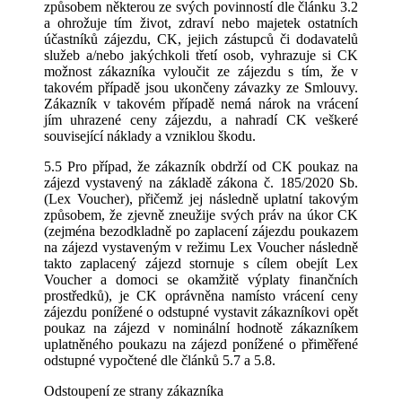
způsobem některou ze svých povinností dle článku 3.2
a ohrožuje tím život, zdraví nebo majetek ostatních
účastníků zájezdu, CK, jejich zástupců či dodavatelů
služeb a/nebo jakýchkoli třetí osob, vyhrazuje si CK
možnost zákazníka vyloučit ze zájezdu s tím, že v
takovém případě jsou ukončeny závazky ze Smlouvy.
Zákazník v takovém případě nemá nárok na vrácení
jím uhrazené ceny zájezdu, a nahradí CK veškeré
související náklady a vzniklou škodu.
5.5 Pro případ, že zákazník obdrží od CK poukaz na
zájezd vystavený na základě zákona č. 185/2020 Sb.
(Lex Voucher), přičemž jej následně uplatní takovým
způsobem, že zjevně zneužije svých práv na úkor CK
(zejména bezodkladně po zaplacení zájezdu poukazem
na zájezd vystaveným v režimu Lex Voucher následně
takto zaplacený zájezd stornuje s cílem obejít Lex
Voucher a domoci se okamžitě výplaty finančních
prostředků), je CK oprávněna namísto vrácení ceny
zájezdu ponížené o odstupné vystavit zákazníkovi opět
poukaz na zájezd v nominální hodnotě zákazníkem
uplatněného poukazu na zájezd ponížené o přiměřené
odstupné vypočtené dle článků 5.7 a 5.8.
Odstoupení ze strany zákazníka