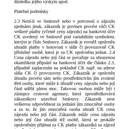
důsledku jejího výskytu apod.
Platební podmínky
2.3 Není-li ve Smlouvě nebo v potvrzení o zájezdu
ujednáno jinak, zákazník je povinen provést vůči CK
veškeré platby (včetně ceny zájezdu) na bankovní účet
CK uvedený ve Smlouvě pod variabilním symbolem,
kterým je číslo Smlouvy. Zákazník je rovněž oprávněn
uhradit platby v hotovosti v sídle či provozovně CK
příslušné osobě, která je za CK oprávněna jednat. 2.4
Cena zájezdu nebo její část se považuje za uhrazenou
okamžikem připsání na bankovní účet dle článku 2.3,
případně zaplacením na pokladně CK např. na adrese
sídla CK či provozovny CK. Zákazník je oprávněn
úhradu provést sám nebo prostřednictvím jím zvolené
třetí osoby, které může k úhradě ceny zájezdu nebo její
části udělit plnou moc. Takovou osobou může být i
zástupce cestovní agentury, která zprostředkovává
zákazníkovi uzavření Smlouvy. Zákazník nese
veškerou odpovědnost za jednání jím zmocněné osoby
a za to, že jím zmocněná osoba uhradí CK cenu
zájezdu nebo její část. Zákazník může cenu zájezdu
nebo její část uhradit též osobě, která se prokáže
oprávněním přijímat za CK platby zákazníků za zájezd