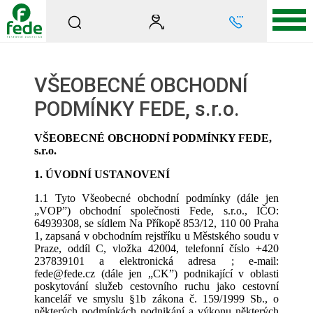
VŠEOBECNÉ OBCHODNÍ
PODMÍNKY FEDE, s.r.o.
VŠEOBECNÉ OBCHODNÍ PODMÍNKY FEDE,
s.r.o.
1. ÚVODNÍ USTANOVENÍ
1.1 Tyto Všeobecné obchodní podmínky (dále jen
„VOP”) obchodní společnosti Fede, s.r.o., IČO:
64939308, se sídlem Na Příkopě 853/12, 110 00 Praha
1, zapsaná v obchodním rejstříku u Městského soudu v
Praze, oddíl C, vložka 42004, telefonní číslo +420
237839101 a elektronická adresa ; e-mail:
fede@fede.cz (dále jen „CK”) podnikající v oblasti
poskytování služeb cestovního ruchu jako cestovní
kancelář ve smyslu §1b zákona č. 159/1999 Sb., o
některých podmínkách podnikání a výkonu některých