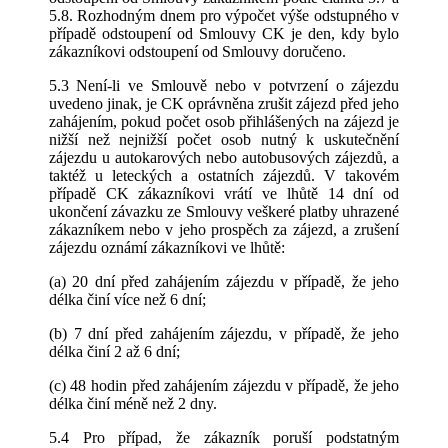
5.8. Rozhodným dnem pro výpočet výše odstupného v
případě odstoupení od Smlouvy CK je den, kdy bylo
zákazníkovi odstoupení od Smlouvy doručeno.
5.3 Není-li ve Smlouvě nebo v potvrzení o zájezdu
uvedeno jinak, je CK oprávněna zrušit zájezd před jeho
zahájením, pokud počet osob přihlášených na zájezd je
nižší než nejnižší počet osob nutný k uskutečnění
zájezdu u autokarových nebo autobusových zájezdů, a
taktéž u leteckých a ostatních zájezdů. V takovém
případě CK zákazníkovi vrátí ve lhůtě 14 dní od
ukončení závazku ze Smlouvy veškeré platby uhrazené
zákazníkem nebo v jeho prospěch za zájezd, a zrušení
zájezdu oznámí zákazníkovi ve lhůtě:
(a) 20 dní před zahájením zájezdu v případě, že jeho
délka činí více než 6 dní;
(b) 7 dní před zahájením zájezdu, v případě, že jeho
délka činí 2 až 6 dní;
(c) 48 hodin před zahájením zájezdu v případě, že jeho
délka činí méně než 2 dny.
5.4 Pro případ, že zákazník poruší podstatným