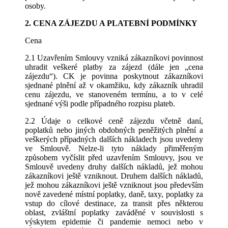
osoby.
2. CENA ZÁJEZDU A PLATEBNÍ PODMÍNKY
Cena
2.1 Uzavřením Smlouvy vzniká zákazníkovi povinnost
uhradit veškeré platby za zájezd (dále jen „cena
zájezdu“). CK je povinna poskytnout zákazníkovi
sjednané plnění až v okamžiku, kdy zákazník uhradil
cenu zájezdu, ve stanoveném termínu, a to v celé
sjednané výši podle případného rozpisu plateb.
2.2 Údaje o celkové ceně zájezdu včetně daní,
poplatků nebo jiných obdobných peněžitých plnění a
veškerých případných dalších nákladech jsou uvedeny
ve Smlouvě. Nelze-li tyto náklady přiměřeným
způsobem vyčíslit před uzavřením Smlouvy, jsou ve
Smlouvě uvedeny druhy dalších nákladů, jež mohou
zákazníkovi ještě vzniknout. Druhem dalších nákladů,
jež mohou zákazníkovi ještě vzniknout jsou především
nově zavedené místní poplatky, daně, taxy, poplatky za
vstup do cílové destinace, za transit přes některou
oblast, zvláštní poplatky zaváděné v souvislosti s
výskytem epidemie či pandemie nemoci nebo v