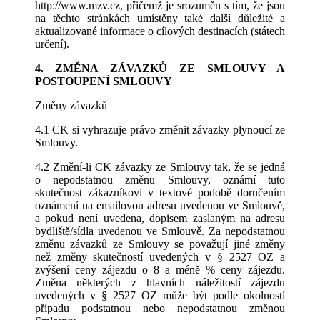
http://www.mzv.cz, přičemž je srozuměn s tím, že jsou
na těchto stránkách umístěny také další důležité a
aktualizované informace o cílových destinacích (státech
určení).
4. ZMĚNA ZÁVAZKŮ ZE SMLOUVY A
POSTOUPENÍ SMLOUVY
Změny závazků
4.1 CK si vyhrazuje právo změnit závazky plynoucí ze
Smlouvy.
4.2 Změní-li CK závazky ze Smlouvy tak, že se jedná
o nepodstatnou změnu Smlouvy, oznámí tuto
skutečnost zákazníkovi v textové podobě doručením
oznámení na emailovou adresu uvedenou ve Smlouvě,
a pokud není uvedena, dopisem zaslaným na adresu
bydliště/sídla uvedenou ve Smlouvě. Za nepodstatnou
změnu závazků ze Smlouvy se považují jiné změny
než změny skutečností uvedených v § 2527 OZ a
zvýšení ceny zájezdu o 8 a méně % ceny zájezdu.
Změna některých z hlavních náležitostí zájezdu
uvedených v § 2527 OZ může být podle okolností
případu podstatnou nebo nepodstatnou změnou