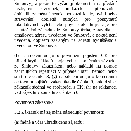
Smlouvy), a pokud to vyžadují okolnosti, i na předání
nezbytných stvrzenek, poukázek a přepravních
dokladů, zejména letenek, poukazů k ubytování nebo
stravování, dokladů nutných pro poskytnutí
fakultativních výletů nebo jiných dokladů jichž je pro
uskutečnění zájezdu dle Smlouvy třeba, zpravidla na
emailovou adresu uvedenou ve Smlouvě, a pokud není
uvedena, dopisem zaslaným na adresu bydliště/sídla
uvedenou ve Smlouvě;
(f) na sdělení údajů o povinném pojištění CK pro
případ krytí nákladů spojených s ukončením závazku
ze Smlouvy zákazníkem nebo nákladů na pomoc
zahrnujících repatriaci v případě úrazu, nemoci nebo
smrti dle článku 8; (g) na sdělení údajů o komerčním
cestovním pojištění zákazníka dle článku 9, pokud si jej
zákazník sjednal ve spolupráci s CK; (h) na reklamaci
vad zájezdu v souladu s článkem 6.
Povinnosti zákazníka
3.2 Zákazník má zejména následující povinnosti:
(a) řádně a včas uhradit cenu zájezdu;