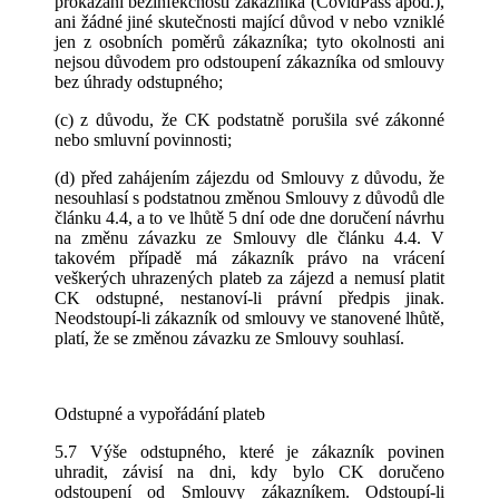
prokázání bezinfekčnosti zákazníka (CovidPass apod.),
ani žádné jiné skutečnosti mající důvod v nebo vzniklé
jen z osobních poměrů zákazníka; tyto okolnosti ani
nejsou důvodem pro odstoupení zákazníka od smlouvy
bez úhrady odstupného;
(c) z důvodu, že CK podstatně porušila své zákonné
nebo smluvní povinnosti;
(d) před zahájením zájezdu od Smlouvy z důvodu, že
nesouhlasí s podstatnou změnou Smlouvy z důvodů dle
článku 4.4, a to ve lhůtě 5 dní ode dne doručení návrhu
na změnu závazku ze Smlouvy dle článku 4.4. V
takovém případě má zákazník právo na vrácení
veškerých uhrazených plateb za zájezd a nemusí platit
CK odstupné, nestanoví-li právní předpis jinak.
Neodstoupí-li zákazník od smlouvy ve stanovené lhůtě,
platí, že se změnou závazku ze Smlouvy souhlasí.
Odstupné a vypořádání plateb
5.7 Výše odstupného, které je zákazník povinen
uhradit, závisí na dni, kdy bylo CK doručeno
odstoupení od Smlouvy zákazníkem. Odstoupí-li