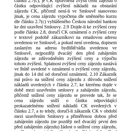
článku 2.7(c), je CK oprávněna zvýšit cenu zájezdu o
částku odpovídající zvýšení nákladů na obstarání
zájezdu CK, přičemž není-li ve Smlouvě stanoveno
jinak, je cena zájezdu vypočtena dle směnného kurzu
dle článku 2.7(c) vyhlášeného Českou národní bankou
ke dni uzavření Smlouvy. 2.9 Dojde-li ke zvýšení ceny
podle článku 2.8, doručí CK oznámení o zvýšení ceny
v textové podobě zákazníkovi na emailovou adresu
uvedenou ve Smlouvě, a pokud není uvedena, dopisem
zaslaným na adresu bydliště/sídla uvedenou ve
Smlouvě, nejpozději dvacátý den před zahájením
zájezdu se zdůvodněním zvýšení ceny a výpočtu
tohoto zvýšení. Splatnost zvýšení ceny zájezdu nastává
ve lhůtě uvedené v oznámení o zvýšení ceny zájezdu,
jinak do 14 dní od doručení oznámení. 2.10 Zákazník
má právo na snížení ceny zájezdu z důvodu snížení
nákladů uvedených v článku 2.7, ke kterému dojde v
době mezi uzavřením smlouvy a zahájením zájezdu,
přičemž snížení ceny zájezdu se provede tak, že se
cena zájezdu sníží o částku odpovídající
prokazatelnému snížení nákladů CK uvedených v
článku 2.7, a to tehdy, doručí-li zákazník CK v období
mezi uzavřením Smlouvy a přiměřenou dobou před
zahájením zájezdu (ne později než dvacátý první den
před zahájením zájezdu) žádost o snížení ceny zájezdu,