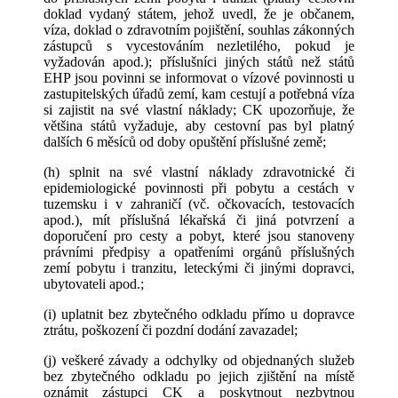
doklad vydaný státem, jehož uvedl, že je občanem,
víza, doklad o zdravotním pojištění, souhlas zákonných
zástupců s vycestováním nezletilého, pokud je
vyžadován apod.); příslušníci jiných států než států
EHP jsou povinni se informovat o vízové povinnosti u
zastupitelských úřadů zemí, kam cestují a potřebná víza
si zajistit na své vlastní náklady; CK upozorňuje, že
většina států vyžaduje, aby cestovní pas byl platný
dalších 6 měsíců od doby opuštění příslušné země;
(h) splnit na své vlastní náklady zdravotnické či
epidemiologické povinnosti při pobytu a cestách v
tuzemsku i v zahraničí (vč. očkovacích, testovacích
apod.), mít příslušná lékařská či jiná potvrzení a
doporučení pro cesty a pobyt, které jsou stanoveny
právními předpisy a opatřeními orgánů příslušných
zemí pobytu i tranzitu, leteckými či jinými dopravci,
ubytovateli apod.;
(i) uplatnit bez zbytečného odkladu přímo u dopravce
ztrátu, poškození či pozdní dodání zavazadel;
(j) veškeré závady a odchylky od objednaných služeb
bez zbytečného odkladu po jejich zjištění na místě
oznámit zástupci CK a poskytnout nezbytnou