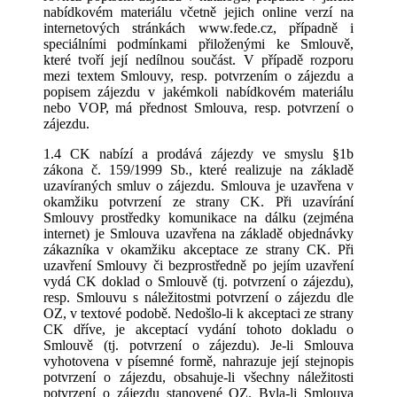
nabídkovém materiálu včetně jejich online verzí na
internetových stránkách www.fede.cz, případně i
speciálními podmínkami přiloženými ke Smlouvě,
které tvoří její nedílnou součást. V případě rozporu
mezi textem Smlouvy, resp. potvrzením o zájezdu a
popisem zájezdu v jakémkoli nabídkovém materiálu
nebo VOP, má přednost Smlouva, resp. potvrzení o
zájezdu.
1.4 CK nabízí a prodává zájezdy ve smyslu §1b
zákona č. 159/1999 Sb., které realizuje na základě
uzavíraných smluv o zájezdu. Smlouva je uzavřena v
okamžiku potvrzení ze strany CK. Při uzavírání
Smlouvy prostředky komunikace na dálku (zejména
internet) je Smlouva uzavřena na základě objednávky
zákazníka v okamžiku akceptace ze strany CK. Při
uzavření Smlouvy či bezprostředně po jejím uzavření
vydá CK doklad o Smlouvě (tj. potvrzení o zájezdu),
resp. Smlouvu s náležitostmi potvrzení o zájezdu dle
OZ, v textové podobě. Nedošlo-li k akceptaci ze strany
CK dříve, je akceptací vydání tohoto dokladu o
Smlouvě (tj. potvrzení o zájezdu). Je-li Smlouva
vyhotovena v písemné formě, nahrazuje její stejnopis
potvrzení o zájezdu, obsahuje-li všechny náležitosti
potvrzení o zájezdu stanovené OZ. Byla-li Smlouva