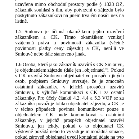
uzavřena mimo obchodní prostory podle § 1828 OZ,
zákazník souhlasí s tím, aby potvrzení o zájezdu bylo
poskytnuto zákazníkovi na jiném trvalém nosiči než na
listině.
1.5 Smlouva je účinná okamžikem jejího uzavření
zákazníkem a CK. Tímto okamžikem vznikají
vzájemná práva a povinnosti zákazníka (včetně
povinnosti platby ceny zájezdu) a CK, není-li ve
Smlouvě nebo dále stanoveno jinak.
1.6 Osoba, která jako zákazník uzavírá s CK Smlouvu,
je objednatelem zájezdu (dále jen „objednatel“). Pokud
s CK uzavírá Smlouvu objednatel ve prospěch jiných
osob, podpisem Smlouvy stvrzuje, že je zmocněn
ostatními zákazníky, v jejichž prospěch uzavírá
Smlouvu, k výlučné komunikaci s CK i za ostatní
zákazníky. Pro účely článků 4.2, 4.4 a 5.3 VOP se za
zákazníka považuje toliko objednatel zájezdu, a CK je
v těchto případech povinna komunikovat pouze s
objednatelem. CK bude komunikovat s ostatními
zákazníky, v jejichž prospěch objednatel uzavřel
Smlouvu, jen tehdy, pokud o to objednatel CK
výslovně požádá nebo to vyžaduje mimořádná situace,
pokud zároveň objednatel uvedl kontaktní údaje na tyto