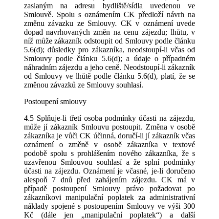
zaslaným na adresu bydliště/sídla uvedenou ve
Smlouvě. Spolu s oznámením CK předloží návrh na
změnu závazku ze Smlouvy. CK v oznámení uvede
dopad navrhovaných změn na cenu zájezdu; lhůtu, v
níž může zákazník odstoupit od Smlouvy podle článku
5.6(d); důsledky pro zákazníka, neodstoupí-li včas od
Smlouvy podle článku 5.6(d); a údaje o případném
náhradním zájezdu a jeho ceně. Neodstoupí-li zákazník
od Smlouvy ve lhůtě podle článku 5.6(d), platí, že se
změnou závazků ze Smlouvy souhlasí.
Postoupení smlouvy
4.5 Splňuje-li třetí osoba podmínky účasti na zájezdu,
může jí zákazník Smlouvu postoupit. Změna v osobě
zákazníka je vůči CK účinná, doručí-li jí zákazník včas
oznámení o změně v osobě zákazníka v textové
podobě spolu s prohlášením nového zákazníka, že s
uzavřenou Smlouvou souhlasí a že splní podmínky
účasti na zájezdu. Oznámení je včasné, je-li doručeno
alespoň 7 dnů před zahájením zájezdu. CK má v
případě postoupení Smlouvy právo požadovat po
zákazníkovi manipulační poplatek za administrativní
náklady spojené s postoupením Smlouvy ve výši 300
Kč (dále jen „manipulační poplatek“) a další