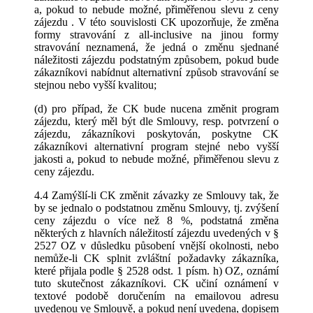
a, pokud to nebude možné, přiměřenou slevu z ceny
zájezdu . V této souvislosti CK upozorňuje, že změna
formy stravování z all-inclusive na jinou formy
stravování neznamená, že jedná o změnu sjednané
náležitosti zájezdu podstatným způsobem, pokud bude
zákazníkovi nabídnut alternativní způsob stravování se
stejnou nebo vyšší kvalitou;
(d) pro případ, že CK bude nucena změnit program
zájezdu, který měl být dle Smlouvy, resp. potvrzení o
zájezdu, zákazníkovi poskytován, poskytne CK
zákazníkovi alternativní program stejné nebo vyšší
jakosti a, pokud to nebude možné, přiměřenou slevu z
ceny zájezdu.
4.4 Zamýšlí-li CK změnit závazky ze Smlouvy tak, že
by se jednalo o podstatnou změnu Smlouvy, tj. zvýšení
ceny zájezdu o více než 8 %, podstatná změna
některých z hlavních náležitostí zájezdu uvedených v §
2527 OZ v důsledku působení vnější okolnosti, nebo
nemůže-li CK splnit zvláštní požadavky zákazníka,
které přijala podle § 2528 odst. 1 písm. h) OZ, oznámí
tuto skutečnost zákazníkovi. CK učiní oznámení v
textové podobě doručením na emailovou adresu
uvedenou ve Smlouvě, a pokud není uvedena, dopisem