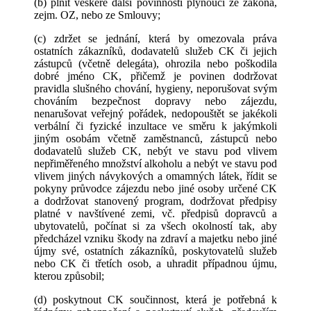
(b) plnit veškeré další povinnosti plynoucí ze zákona,
zejm. OZ, nebo ze Smlouvy;
(c) zdržet se jednání, která by omezovala práva
ostatních zákazníků, dodavatelů služeb CK či jejich
zástupců (včetně delegáta), ohrozila nebo poškodila
dobré jméno CK, přičemž je povinen dodržovat
pravidla slušného chování, hygieny, neporušovat svým
chováním bezpečnost dopravy nebo zájezdu,
nenarušovat veřejný pořádek, nedopouštět se jakékoli
verbální či fyzické inzultace ve směru k jakýmkoli
jiným osobám včetně zaměstnanců, zástupců nebo
dodavatelů služeb CK, nebýt ve stavu pod vlivem
nepřiměřeného množství alkoholu a nebýt ve stavu pod
vlivem jiných návykových a omamných látek, řídit se
pokyny průvodce zájezdu nebo jiné osoby určené CK
a dodržovat stanovený program, dodržovat předpisy
platné v navštívené zemi, vč. předpisů dopravců a
ubytovatelů, počínat si za všech okolností tak, aby
předcházel vzniku škody na zdraví a majetku nebo jiné
újmy své, ostatních zákazníků, poskytovatelů služeb
nebo CK či třetích osob, a uhradit případnou újmu,
kterou způsobil;
(d) poskytnout CK součinnost, která je potřebná k