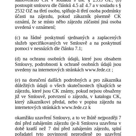
postoupit smlouvu dle článků 4.5 až 4.7 a v souladu s §
2532 OZ na třetí osobu, splňuje-li třetí osoba podmínky
účasti na zájezdu, pokud zákazník písemně CK
oznámí, že se místo něho zájezdu zúčastní jiná osoba
uvedená v oznámení;
(c) na řádné poskytnutí sjednaných a zaplacených
služeb specifikovaných ve Smlouvě a na poskytnutí
pomoci v nesnázích dle článku 7.1;
(d) na ochranu osobních údajů, které jsou obsahem
Smlouvy, podrobnosti k ochraně osobních údajů jsou
uvedeny na internetových stránkách www.fede.cz ;
(e) na doručení dalších podrobných a pro zákazníka
důležitých údajů o všech skutečnostech týkajících se
zájezdu, které jsou CK známy, pokud nejsou obsaženy
již ve Smlouvě, potvrzení o zájezdu, v katalogu CK,
který zákazníkovi předal, nebo v popisu zájezdu na
internetových stránkách www.fede.cz k
okamžiku uzavření Smlouvy, a to ve lhůtě nejpozději 7
dní před zahájením zájezdu (je-li Smlouva uzavřena v
době kratší než 7 dní před zahájením zájezdu, splní
pořadatel tyto povinnosti neprodleně po uzavření