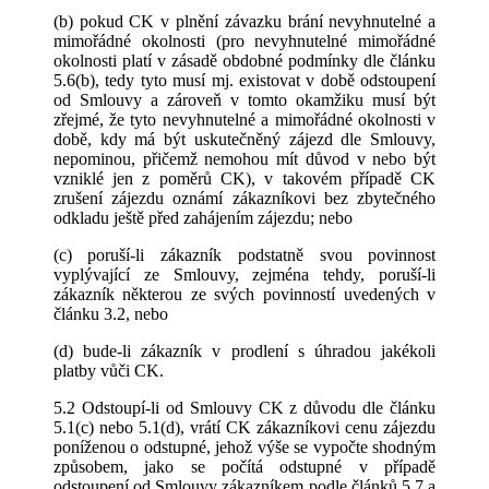
(b) pokud CK v plnění závazku brání nevyhnutelné a
mimořádné okolnosti (pro nevyhnutelné mimořádné
okolnosti platí v zásadě obdobné podmínky dle článku
5.6(b), tedy tyto musí mj. existovat v době odstoupení
od Smlouvy a zároveň v tomto okamžiku musí být
zřejmé, že tyto nevyhnutelné a mimořádné okolnosti v
době, kdy má být uskutečněný zájezd dle Smlouvy,
nepominou, přičemž nemohou mít důvod v nebo být
vzniklé jen z poměrů CK), v takovém případě CK
zrušení zájezdu oznámí zákazníkovi bez zbytečného
odkladu ještě před zahájením zájezdu; nebo
(c) poruší-li zákazník podstatně svou povinnost
vyplývající ze Smlouvy, zejména tehdy, poruší-li
zákazník některou ze svých povinností uvedených v
článku 3.2, nebo
(d) bude-li zákazník v prodlení s úhradou jakékoli
platby vůči CK.
5.2 Odstoupí-li od Smlouvy CK z důvodu dle článku
5.1(c) nebo 5.1(d), vrátí CK zákazníkovi cenu zájezdu
poníženou o odstupné, jehož výše se vypočte shodným
způsobem, jako se počítá odstupné v případě
odstoupení od Smlouvy zákazníkem podle článků 5.7 a