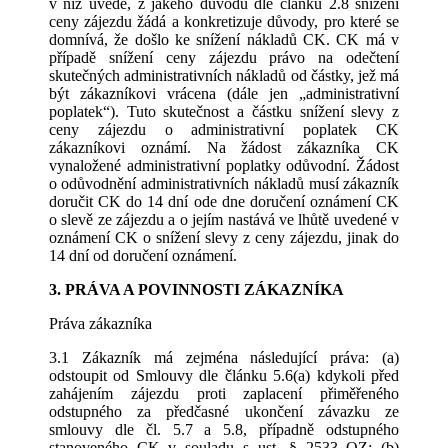
v níž uvede, z jakého důvodu dle článku 2.8 snížení
ceny zájezdu žádá a konkretizuje důvody, pro které se
domnívá, že došlo ke snížení nákladů CK. CK má v
případě snížení ceny zájezdu právo na odečtení
skutečných administrativních nákladů od částky, jež má
být zákazníkovi vrácena (dále jen „administrativní
poplatek“). Tuto skutečnost a částku snížení slevy z
ceny zájezdu o administrativní poplatek CK
zákazníkovi oznámí. Na žádost zákazníka CK
vynaložené administrativní poplatky odůvodní. Žádost
o odůvodnění administrativních nákladů musí zákazník
doručit CK do 14 dní ode dne doručení oznámení CK
o slevě ze zájezdu a o jejím nastává ve lhůtě uvedené v
oznámení CK o snížení slevy z ceny zájezdu, jinak do
14 dní od doručení oznámení.
3. PRÁVA A POVINNOSTI ZÁKAZNÍKA
Práva zákazníka
3.1 Zákazník má zejména následující práva: (a)
odstoupit od Smlouvy dle článku 5.6(a) kdykoli před
zahájením zájezdu proti zaplacení přiměřeného
odstupného za předčasné ukončení závazku ze
smlouvy dle čl. 5.7 a 5.8, případně odstupného
stanoveného CK v souladu s ust. § 2533 OZ; (b)