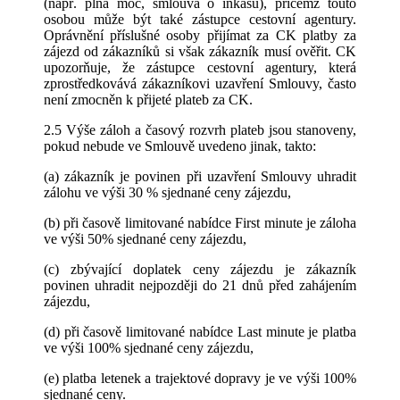
(např. plná moc, smlouva o inkasu), přičemž touto
osobou může být také zástupce cestovní agentury.
Oprávnění příslušné osoby přijímat za CK platby za
zájezd od zákazníků si však zákazník musí ověřit. CK
upozorňuje, že zástupce cestovní agentury, která
zprostředkovává zákazníkovi uzavření Smlouvy, často
není zmocněn k přijeté plateb za CK.
2.5 Výše záloh a časový rozvrh plateb jsou stanoveny,
pokud nebude ve Smlouvě uvedeno jinak, takto:
(a) zákazník je povinen při uzavření Smlouvy uhradit
zálohu ve výši 30 % sjednané ceny zájezdu,
(b) při časově limitované nabídce First minute je záloha
ve výši 50% sjednané ceny zájezdu,
(c) zbývající doplatek ceny zájezdu je zákazník
povinen uhradit nejpozději do 21 dnů před zahájením
zájezdu,
(d) při časově limitované nabídce Last minute je platba
ve výši 100% sjednané ceny zájezdu,
(e) platba letenek a trajektové dopravy je ve výši 100%
sjednané ceny.