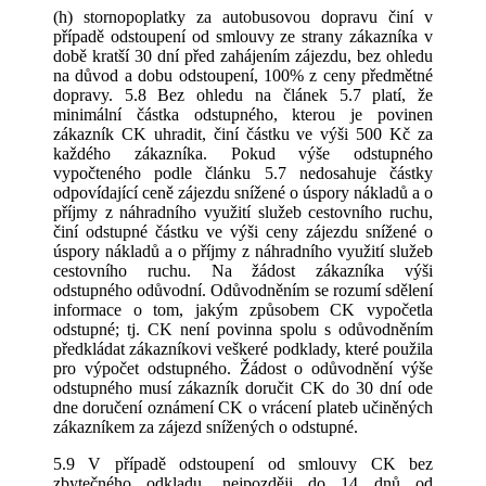
(h) stornopoplatky za autobusovou dopravu činí v
případě odstoupení od smlouvy ze strany zákazníka v
době kratší 30 dní před zahájením zájezdu, bez ohledu
na důvod a dobu odstoupení, 100% z ceny předmětné
dopravy. 5.8 Bez ohledu na článek 5.7 platí, že
minimální částka odstupného, kterou je povinen
zákazník CK uhradit, činí částku ve výši 500 Kč za
každého zákazníka. Pokud výše odstupného
vypočteného podle článku 5.7 nedosahuje částky
odpovídající ceně zájezdu snížené o úspory nákladů a o
příjmy z náhradního využití služeb cestovního ruchu,
činí odstupné částku ve výši ceny zájezdu snížené o
úspory nákladů a o příjmy z náhradního využití služeb
cestovního ruchu. Na žádost zákazníka výši
odstupného odůvodní. Odůvodněním se rozumí sdělení
informace o tom, jakým způsobem CK vypočetla
odstupné; tj. CK není povinna spolu s odůvodněním
předkládat zákazníkovi veškeré podklady, které použila
pro výpočet odstupného. Žádost o odůvodnění výše
odstupného musí zákazník doručit CK do 30 dní ode
dne doručení oznámení CK o vrácení plateb učiněných
zákazníkem za zájezd snížených o odstupné.
5.9 V případě odstoupení od smlouvy CK bez
zbytečného odkladu, nejpozději do 14 dnů od