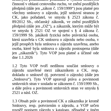
činností v oblasti cestovního ruchu, ve znění pozdějších
předpisů (dále jen „zákon č. 159/1999“) jsou platné pro
všechny smlouvy o zájezdu, jejíž smluvní stranou je
CK, jako pořadatel, ve smyslu § 2523 zákona č.
89/2012 Sb., občanský zákoník, ve znění pozdějších
předpisů (dále jen „OZ“), a zákazník, kterým může být
ve smyslu § 2521 OZ ve spojení s § 4 zákona č.
159/1999 Sb. jakákoli fyzická nebo právnická osoba,
která uzavřela s CK smlouvu o zájezdu nebo osoba, v
jejíž prospěch byla smlouva o zájezdu uzavřena, anebo
osoba, které byla smlouva o zájezdu postoupena (dále
jen „zákazník“). Tyto VOP jsou platné a účinné ode
dne 1.1.2026
1.2 Tyto VOP tvoří nedílnou součást smlouvy o
zájezdu uzavřené mezi zákazníkem a CK, resp.
dokladu o smlouvě (tj. potvrzení o zájezdu) (dále jen
„Smlouva“). Tyto VOP upravují práva a povinnosti
smluvních stran v souladu se zákonem č. 159/1999 Sb.,
a dále práva a povinnosti smluvních stran ve smyslu §
2521 a násl. OZ.
1.3 Obsah práv a povinností CK a zákazníka je kromě
Smlouvy, resp. potvrzením o zájezdu, a VOP určen
rovněž popisem zájezdu v katalogu, případně v jiném