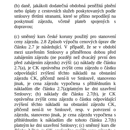
(b) daně, jakákoli dodatečná obdobná peněžitá plnění
nebo úplaty z cestovních služeb poskytovaných podle
smlouvy třetími stranami, které se přímo nepodílejí na
poskytnutí zájezdu, včetně plateb spojených s
dopravou;
(c) směnný kurs české koruny použitý pro stanovení
ceny zájezdu. 2.8 Způsob výpočtu cenových úprav dle
článku 2.7 je následující. V případě, že se v období
mezi uzavřením Smlouvy a přiměřenou dobou před
zahájením zájezdu (ne později než dvacátý první den
před zahájením zájezdu) zvýší: (a) náklady dle článku
2.7(a), je CK oprávněna zvýšit cenu zájezdu o částku
odpovídající zvýšení těchto nákladů na obstarání
zájezdu CK, přičemž není-li ve Smlouvě, stanoveno
jinak, je cena zájezdu vypočtena s přihlédnutím k
nákladům dle článku 2.7(a)platným ke dni uzavření
Smlouvy; (b) náklady dle článku 2.7(b), je CK
oprávněna zvýšit cenu zájezdu o částku odpovídající
zvýšení těchto nákladů na obstarání zájezdu CK,
přičemž není-li ve Smlouvě, resp. v potvrzení o
zájezdu, stanoveno jinak, je cena zájezdu vypočtena s
přihlédnutím k nákladům dle tohoto článku 2.7(b)
platným ke dni uzavření Smlouvy; (c) směnný kurs dle