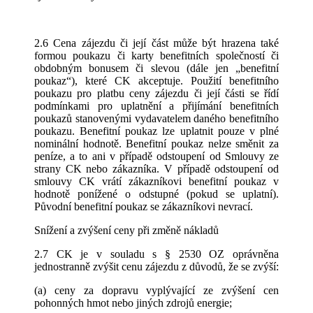
2.6 Cena zájezdu či její část může být hrazena také
formou poukazu či karty benefitních společností či
obdobným bonusem či slevou (dále jen „benefitní
poukaz“), které CK akceptuje. Použití benefitního
poukazu pro platbu ceny zájezdu či její části se řídí
podmínkami pro uplatnění a přijímání benefitních
poukazů stanovenými vydavatelem daného benefitního
poukazu. Benefitní poukaz lze uplatnit pouze v plné
nominální hodnotě. Benefitní poukaz nelze směnit za
peníze, a to ani v případě odstoupení od Smlouvy ze
strany CK nebo zákazníka. V případě odstoupení od
smlouvy CK vrátí zákazníkovi benefitní poukaz v
hodnotě ponížené o odstupné (pokud se uplatní).
Původní benefitní poukaz se zákazníkovi nevrací.
Snížení a zvýšení ceny při změně nákladů
2.7 CK je v souladu s § 2530 OZ oprávněna
jednostranně zvýšit cenu zájezdu z důvodů, že se zvýší:
(a) ceny za dopravu vyplývající ze zvýšení cen
pohonných hmot nebo jiných zdrojů energie;