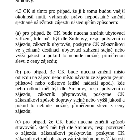
Smlouvy.
4.3 CK si tímto pro případ, že ji k tomu budou vnější
okolnosti nutit, vyhrazuje právo nepodstatně změnit
sjednané náležitosti zájezdu následujícím způsobem:
(a) pro případ, že CK bude nucena změnit ubytovací
zařízení, kde měl být dle Smlouvy, resp. potvrzení o
zájezdu, zákazník ubytován, poskytne CK zákazníkovi
ve sjednané destinaci ubytovací zařízení stejné nebo
vyšší jakosti a pokud to nebude možné, přiměřenou
slevu z ceny zájezdu;
(b) pro případ, že CK bude nucena změnit místo
odjezdu na zájezd nebo místo návratu ze zájezdu (zejm.
příletové nebo odletové letiště, nádraží apod.), kde
nebo odkud měl být dle Smlouvy, resp. potvrzení o
zájezdu, zákazník přepravován, poskytne CK
zákazníkovi způsob dopravy stejné nebo vyšší jakosti a
pokud to nebude možné, přiměřenou slevu z ceny
zájezdu;
(c) pro případ, že CK bude nucena změnit způsob
stravování, který měl být dle Smlouvy, resp. potvrzení
o zájezdu, zákazníkovi poskytován, poskytne CK
zákazníkovi způsob stravování stejné nebo vyšší jakosti