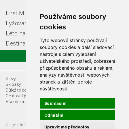
First Minute
Last minute
Používáme soubory
Lyžování v Itálii
Léto u moře
cookies
Léto na horách
Free ski zájezdy
Tyto webové stránky používají
Destinace
soubory cookies a další sledovací
nástroje s cílem vylepšení
uživatelského prostředí, zobrazení
přizpůsobeného obsahu a reklam,
analýzy návštěvnosti webových
Slevy
O nás
stránek a zjištění zdroje
Skipasy
návštěvnosti.
Důležité dokumenty
Kontakty
Cestovní pojištění
Všeobecné podmínky
Souhlasím
Odmítám
Copyright 2021 Fede, s.r.o.
Upravit mé předvolby