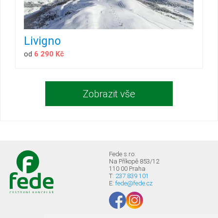
Livigno
od
6 290 Kč
Zobrazit vše
Fede s.r.o.
Na Příkopě 853/12
110 00 Praha
T:
237 839 101
E:
fede@fede.cz