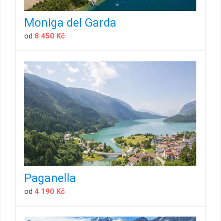
Moniga del Garda
od
8 450 Kč
Paganella
od
4 190 Kč