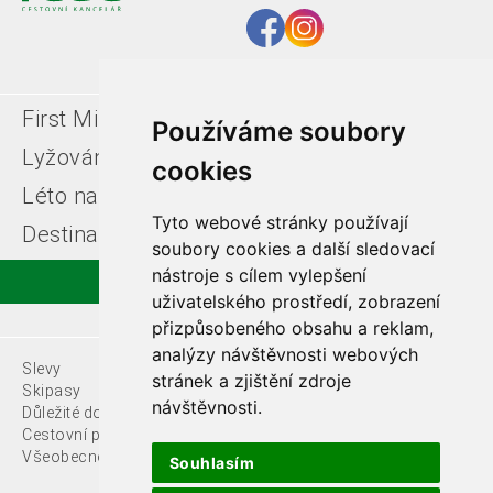
First Minute
Last minute
Používáme soubory
Lyžování v Itálii
Léto u moře
cookies
Léto na horách
Free ski zájezdy
Tyto webové stránky používají
Destinace
soubory cookies a další sledovací
nástroje s cílem vylepšení
uživatelského prostředí, zobrazení
přizpůsobeného obsahu a reklam,
analýzy návštěvnosti webových
Slevy
O nás
stránek a zjištění zdroje
Skipasy
návštěvnosti.
Důležité dokumenty
Kontakty
Cestovní pojištění
Všeobecné podmínky
Souhlasím