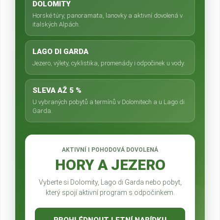
DOLOMITY
Horské túry, panoramata, lanovky a aktivní dovolená v
italských Alpách.
LAGO DI GARDA
Jezero, výlety, cyklistika, promenády i odpočinek u vody.
SLEVA AŽ 5 %
U vybraných pobytů a termínů v Dolomitech a u Lago di
Garda.
AKTIVNÍ I POHODOVÁ DOVOLENÁ
HORY A JEZERO
Vyberte si Dolomity, Lago di Garda nebo pobyt,
který spojí aktivní program s odpočinkem.
PROHLÉDNOUT LETNÍ NABÍDKU