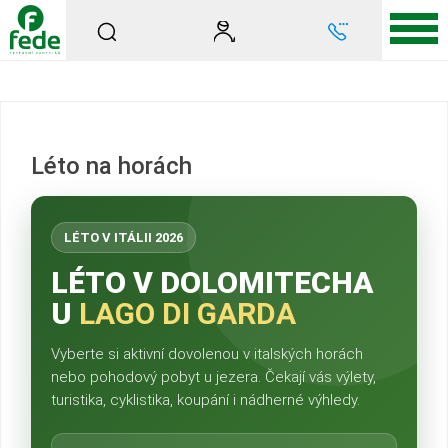
Léto na horách
LÉTO V ITÁLII 2026
LÉTO V DOLOMITECH
A
U
LAGO DI GARDA
Vyberte si aktivní dovolenou v italských horách
nebo pohodový pobyt u jezera. Čekají vás výlety,
turistika, cyklistika, koupání i nádherné výhledy.