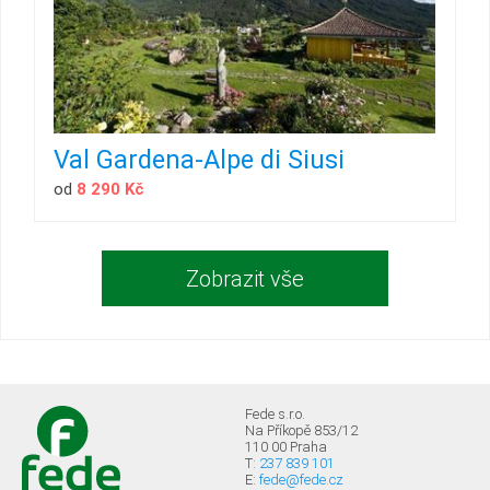
Val Gardena-Alpe di Siusi
od
8 290 Kč
Zobrazit vše
Fede s.r.o.
Na Příkopě 853/12
110 00 Praha
T:
237 839 101
E:
fede@fede.cz