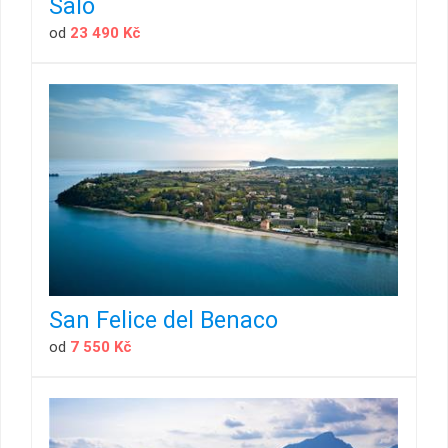
Salo
od
23 490 Kč
San Felice del Benaco
od
7 550 Kč