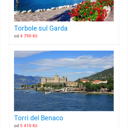
Torbole sul Garda
od
4 790 Kč
Torri del Benaco
od
5 410 Kč