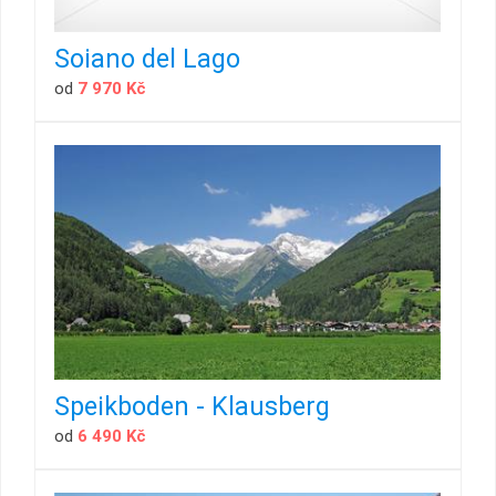
Soiano del Lago
od
7 970 Kč
Speikboden - Klausberg
od
6 490 Kč