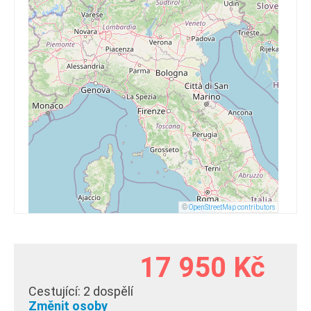
©
OpenStreetMap contributors
17 950 Kč
Cestující:
2 dospělí
Změnit osoby