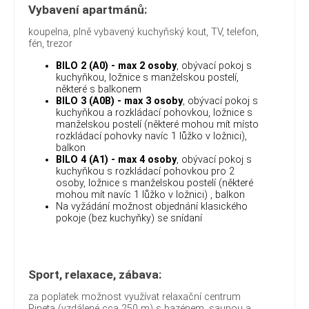
Vybavení apartmánů:
koupelna, plně vybavený kuchyňský kout, TV, telefon,
fén, trezor
BILO 2 (A0) - max 2 osoby
, obývací pokoj s
kuchyňkou, ložnice s manželskou postelí,
některé s balkonem
BILO 3 (A0B) - max 3 osoby
, obývací pokoj s
kuchyňkou a rozkládací pohovkou, ložnice s
manželskou postelí (některé mohou mít místo
rozkládací pohovky navíc 1 lůžko v ložnici),
balkon
BILO 4 (A1) - max 4 osoby
, obývací pokoj s
kuchyňkou s rozkládací pohovkou pro 2
osoby, ložnice s manželskou postelí (některé
mohou mít navíc 1 lůžko v ložnici) , balkon
Na vyžádání možnost objednání klasického
pokoje (bez kuchyňky) se snídaní
Sport, relaxace, zábava:
za poplatek možnost využívat relaxační centrum
Pineta (vzdálené cca 250 m) s bazénem, saunou a