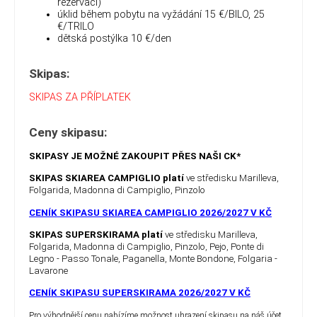
rezervaci)
úklid během pobytu na vyžádání 15 €/BILO, 25
€/TRILO
dětská postýlka 10 €/den
Skipas:
SKIPAS ZA PŘÍPLATEK
Ceny skipasu:
SKIPASY JE MOŽNÉ ZAKOUPIT PŘES NAŠI CK*
SKIPAS SKIAREA CAMPIGLIO platí
ve středisku Marilleva,
Folgarida, Madonna di Campiglio, Pinzolo
CENÍK SKIPASU SKIAREA CAMPIGLIO 2026/2027 V KČ
SKIPAS SUPERSKIRAMA platí
ve středisku Marilleva,
Folgarida, Madonna di Campiglio, Pinzolo, Pejo, Ponte di
Legno - Passo Tonale, Paganella, Monte Bondone, Folgaria -
Lavarone
CENÍK SKIPASU SUPERSKIRAMA 2026/2027 V KČ
Pro výhodnější cenu nabízíme možnost uhrazení skipasu na náš účet