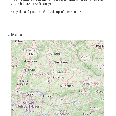
v Eurech (kurz dle Vaší banky)
*ceny skipasů jsou platné při zakoupení přes naši CK
Mapa