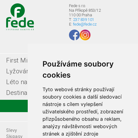
Fede s.r.o.
Na Příkopě 853/12
110 00 Praha
T:
237 839 101
E:
fede@fede.cz
First Minute
Last minute
Používáme soubory
Lyžování v Itálii
Léto u moře
cookies
Léto na horách
Free ski zájezdy
Tyto webové stránky používají
Destinace
soubory cookies a další sledovací
nástroje s cílem vylepšení
uživatelského prostředí, zobrazení
přizpůsobeného obsahu a reklam,
analýzy návštěvnosti webových
Slevy
O nás
stránek a zjištění zdroje
Skipasy