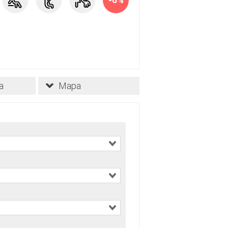
-6%
a
Mapa