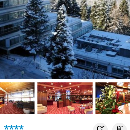
A
****