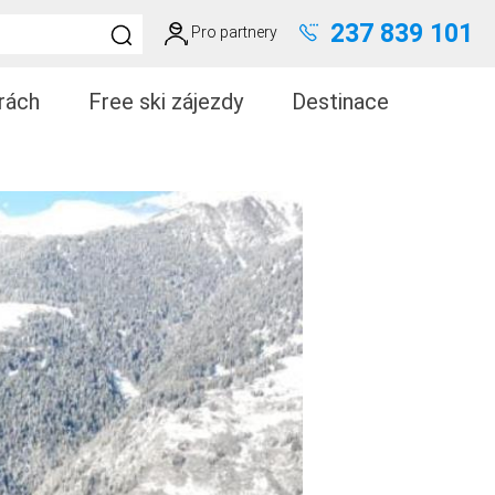
237 839 101
Pro partnery
rách
Free ski zájezdy
Destinace