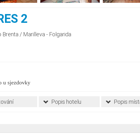
RES 2
o Brenta
/
Marilleva - Folgarida
o u sjezdovky
ování
Popis hotelu
Popis míst