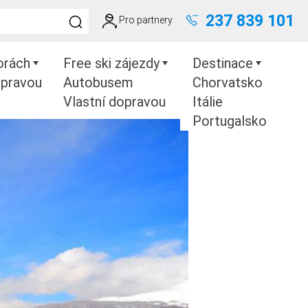
237 839 101
Pro partnery
orách
Free ski zájezdy
Destinace
opravou
Autobusem
Chorvatsko
Vlastní dopravou
Itálie
Portugalsko