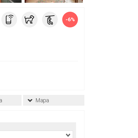
-6%
a
Mapa