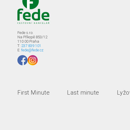
Fede s.r.o.
Na Příkopě 853/12
110 00 Praha
T:
237 839 101
E:
fede@fede.cz
First Minute
Last minute
Lyžov