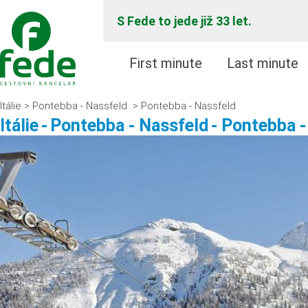
S Fede to jede již 33 let.
First minute
Last minute
Itálie
Pontebba - Nassfeld
Pontebba - Nassfeld
>
>
Itálie
-
Pontebba - Nassfeld
- Pontebba -