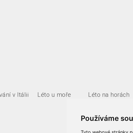
ání v Itálii
Léto u moře
Léto na horách
Používáme sou
Tyto webové stránky po