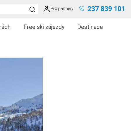
237 839 101
Pro partnery
rách
Free ski zájezdy
Destinace