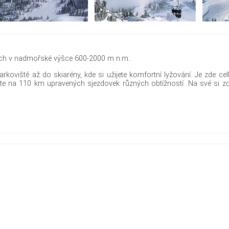
anech v nadmořské výšce 600-2000 m n.m..
arkoviště až do skiarény, kde si užijete komfortní lyžování. Je zde 
 na 110 km upravených sjezdovek různých obtížností. Na své si zde 