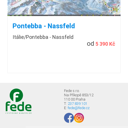
Pontebba - Nassfeld
Itálie/Pontebba - Nassfeld
od
5 390 Kč
Fede s.r.o.
Na Příkopě 853/12
110 00 Praha
T:
237 839 101
E:
fede@fede.cz