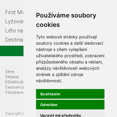
First Minute
Last minute
Používáme soubory
Lyžování v Itálii
Léto u moře
cookies
Léto na horách
Free ski zájezdy
Tyto webové stránky používají
Destinace
soubory cookies a další sledovací
nástroje s cílem vylepšení
uživatelského prostředí, zobrazení
přizpůsobeného obsahu a reklam,
analýzy návštěvnosti webových
Slevy
O nás
stránek a zjištění zdroje
Skipasy
návštěvnosti.
Důležité dokumenty
Kontakty
Cestovní pojištění
Všeobecné podmínky
Souhlasím
Odmítám
Copyright 2021 Fede, s.r.o.
Upravit mé předvolby