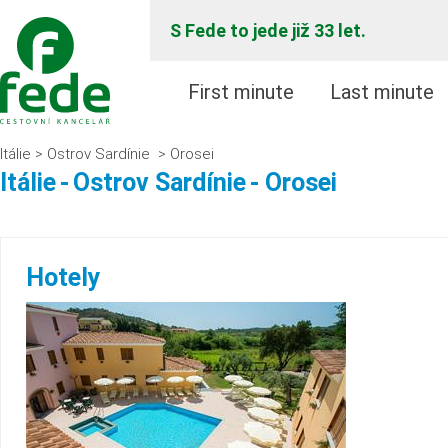
S Fede to jede již 33 let.
First minute
Last minute
Itálie
Ostrov Sardínie
Orosei
>
>
Itálie
-
Ostrov Sardínie
- Orosei
Hotely