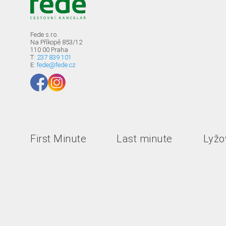
Fede s.r.o.
Na Příkopě 853/12
110 00 Praha
T:
237 839 101
E:
fede@fede.cz
First Minute
Last minute
Lyžov