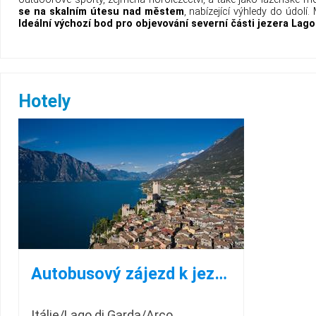
se na skalním útesu nad městem
, nabízející výhledy do údol
Ideální výchozí bod pro objevování severní části jezera Lago
Hotely
Autobusový zájezd k jezeru LAGO DI GARDA
Itálie/Lago di Garda/Arco