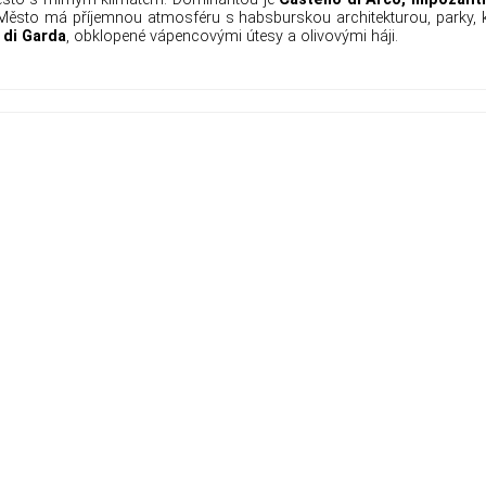
í. Město má příjemnou atmosféru s habsburskou architekturou, parky, 
 di Garda
, obklopené vápencovými útesy a olivovými háji.