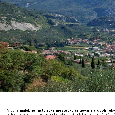
Arco je
malebné historické městečko situované v údolí řek
outdoorové sporty, zejména horolezectví, a také jako lázeňské 