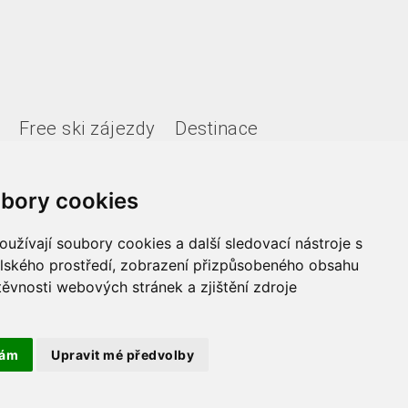
Free ski zájezdy
Destinace
bory cookies
užívají soubory cookies a další sledovací nástroje s
elského prostředí, zobrazení přizpůsobeného obsahu
těvnosti webových stránek a zjištění zdroje
Copyright 2021 Fede, s.r.o.
tám
Upravit mé předvolby
© 2026,
Pear s.r.o.
,