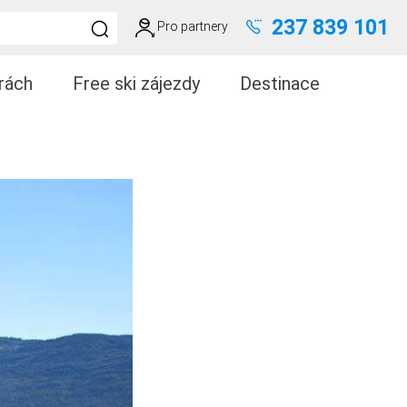
237 839 101
Pro partnery
rách
Free ski zájezdy
Destinace