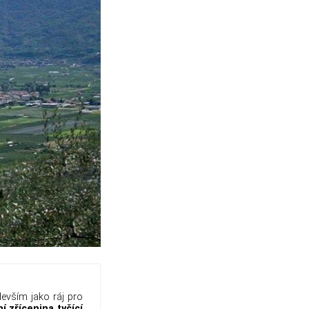
devším jako ráj pro
í zřícenina tyčící