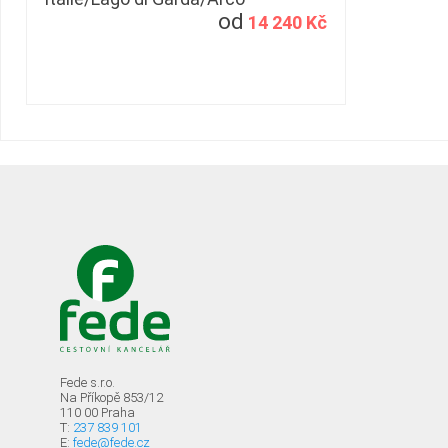
od
14 240 Kč
Fede s.r.o.
Na Příkopě 853/12
110 00 Praha
T:
237 839 101
E:
fede@fede.cz