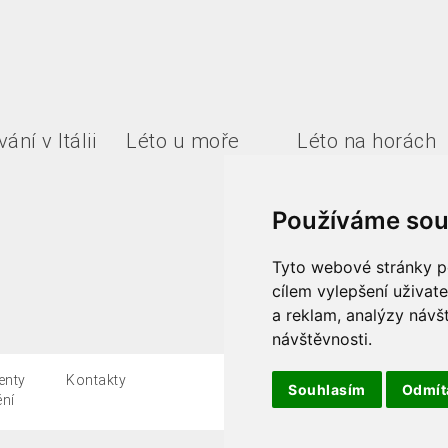
ání v Itálii
Léto u moře
Léto na horách
Používáme sou
Tyto webové stránky po
cílem vylepšení uživat
a reklam, analýzy návš
návštěvnosti.
enty
Kontakty
Všeobecné podmínky
Souhlasím
Odmí
ění