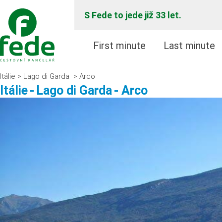
S Fede to jede již 33 let.
First minute
Last minute
Itálie
Lago di Garda
Arco
>
>
Itálie
-
Lago di Garda
- Arco