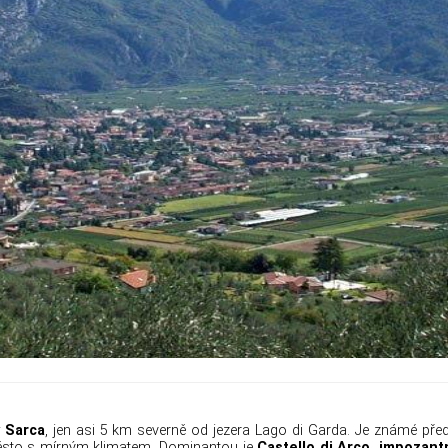
y Sarca
, jen asi 5 km severně od jezera Lago di Garda. Je známé pře
město s mírným klimatem. Dominantou je
Castello di Arco, impozantn