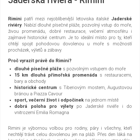
Rimini
patří mezi nejoblíbenější letoviska italské
Jaderské
riviéry
. Nabízí dlouhé písečné pláže, pozvolný vstup do moře,
živou promenádu, dobré restaurace, večerní atmosféru i
zajímavé historické centrum. Je to ideální místo pro ty, kteří
chtějí spojit pohodovou dovolenou u moře s možností
procházek, výletů a zábavy.
Proč vyrazit právě do Rimini?
dlouhé písečné pláže
s pozvolným vstupem do moře
15 km dlouhá přímořská promenáda
s restauracemi,
bary a obchody
historické centrum
s Tiberiovým mostem, Augustovou
bránou a Piazza Cavour
sport, večerní život i odpočinek
na jednom místě
dobrá poloha pro výlety
po Jaderské riviéře i do
vnitrozemí Emilia Romagna
Rimini je výbornou volbou pro rodiny, páry i všechny, kteří
nechtějí trávit celou dovolenou jen na pláži. Přes den láká na