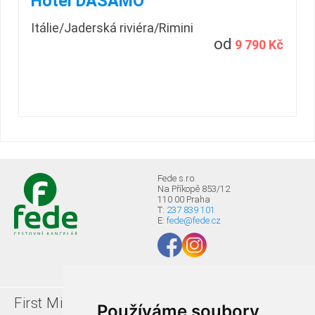
Hotel DASAMO
Itálie/Jaderská riviéra/Rimini
od
9 790 Kč
Fede s.r.o.
Na Příkopě 853/12
110 00 Praha
T:
237 839 101
E:
fede@fede.cz
First Minute
Last minute
Používáme soubory