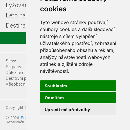
Lyžování v Itálii
Léto u moře
cookies
Léto na horách
Free ski zájezdy
Tyto webové stránky používají
Destinace
soubory cookies a další sledovací
nástroje s cílem vylepšení
uživatelského prostředí, zobrazení
přizpůsobeného obsahu a reklam,
analýzy návštěvnosti webových
Slevy
O nás
stránek a zjištění zdroje
Skipasy
návštěvnosti.
Důležité dokumenty
Kontakty
Cestovní pojištění
Všeobecné podmínky
Souhlasím
Odmítám
Copyright 2021 Fede, s.r.o.
Upravit mé předvolby
© 2026,
Pear s.r.o.
,
Rezervační systémy. All rights reserved.