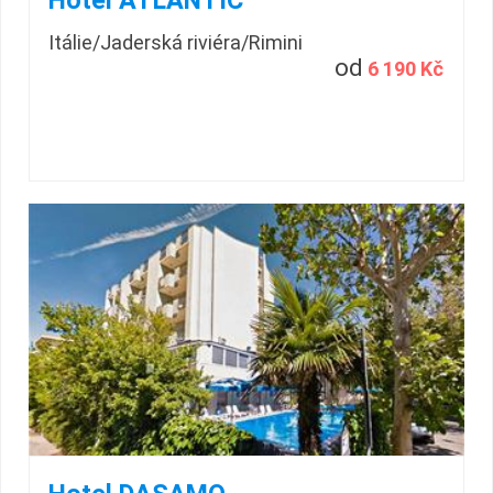
Hotel ATLANTIC
Itálie/Jaderská riviéra/Rimini
od
6 190 Kč