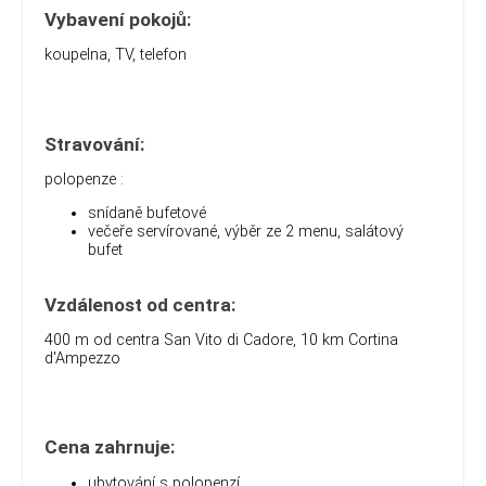
Vybavení pokojů:
koupelna, TV, telefon
Stravování:
polopenze :
snídaně bufetové
večeře servírované, výběr ze 2 menu, salátový
bufet
Vzdálenost od centra:
400 m od centra San Vito di Cadore, 10 km
Cortina
d'Ampezzo
Cena zahrnuje:
ubytování s polopenzí