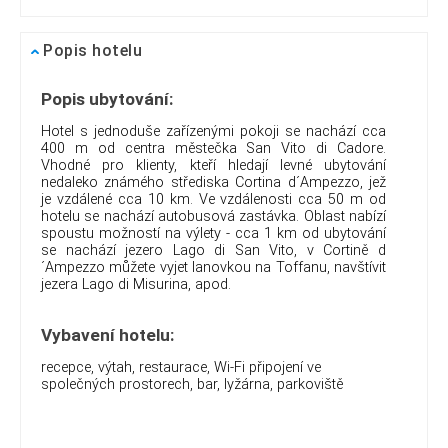
Popis hotelu
Popis ubytování:
Hotel s jednoduše zařízenými pokoji se nachází cca
400 m od centra městečka San Vito di Cadore.
Vhodné pro klienty, kteří hledají levné ubytování
nedaleko známého střediska Cortina d´Ampezzo, jež
je vzdálené cca 10 km. Ve vzdálenosti cca 50 m od
hotelu se nachází autobusová zastávka. Oblast nabízí
spoustu možností na výlety - cca 1 km od ubytování
se nachází jezero Lago di San Vito, v Cortině d
´Ampezzo můžete vyjet lanovkou na Toffanu, navštívit
jezera Lago di Misurina, apod.
Vybavení hotelu:
recepce, výtah, restaurace, Wi-Fi připojení ve
společných prostorech, bar, lyžárna, parkoviště