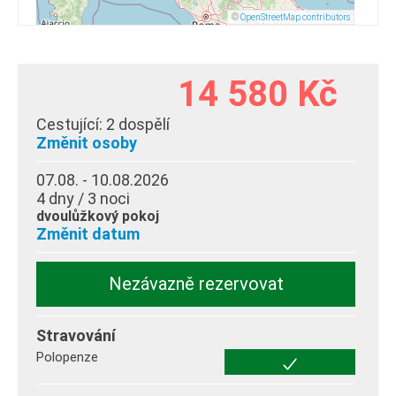
©
OpenStreetMap contributors
14 580 Kč
Cestující:
2 dospělí
Změnit osoby
07.08. - 10.08.2026
4 dny / 3 noci
dvoulůžkový pokoj
Změnit datum
Nezávazně rezervovat
Stravování
Polopenze