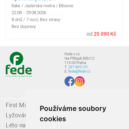
Itálie / Jaderská riviéra / Bibione
22.08. - 29.08.2026
8 dnů / 7 nocí, Bez stravy
Bez dopravy
od
25 090 Kč
Fede s.r.o.
Na Příkopě 853/12
110 00 Praha
T:
237 839 101
E:
fede@fede.cz
First Minute
Last minute
Používáme soubory
Lyžování v Itálii
Léto u moře
cookies
Léto na horách
Free ski zájezdy