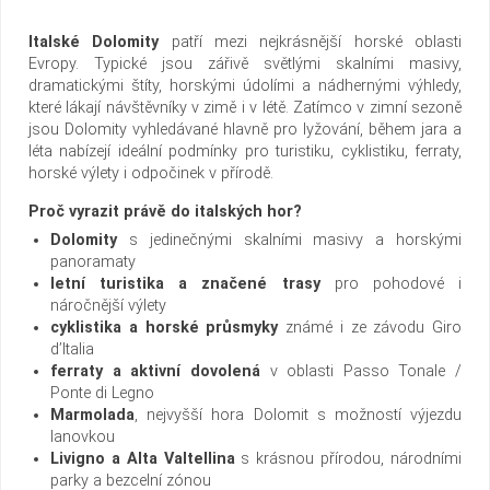
Italské Dolomity
patří mezi nejkrásnější horské oblasti
Evropy. Typické jsou zářivě světlými skalními masivy,
dramatickými štíty, horskými údolími a nádhernými výhledy,
které lákají návštěvníky v zimě i v létě. Zatímco v zimní sezoně
jsou Dolomity vyhledávané hlavně pro lyžování, během jara a
léta nabízejí ideální podmínky pro turistiku, cyklistiku, ferraty,
horské výlety i odpočinek v přírodě.
Proč vyrazit právě do italských hor?
Dolomity
s jedinečnými skalními masivy a horskými
panoramaty
letní turistika a značené trasy
pro pohodové i
náročnější výlety
cyklistika a horské průsmyky
známé i ze závodu Giro
d’Italia
ferraty a aktivní dovolená
v oblasti Passo Tonale /
Ponte di Legno
Marmolada
, nejvyšší hora Dolomit s možností výjezdu
lanovkou
Livigno a Alta Valtellina
s krásnou přírodou, národními
parky a bezcelní zónou