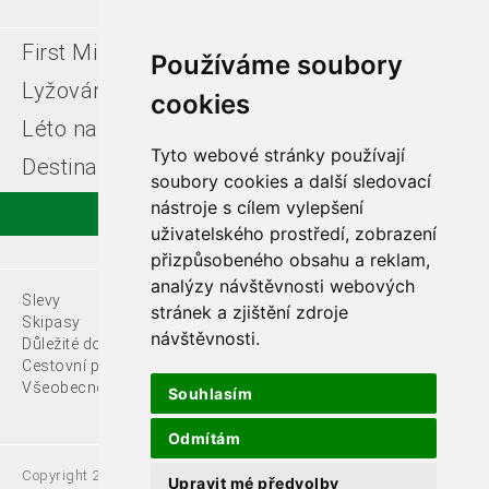
First Minute
Last minute
Používáme soubory
Lyžování v Itálii
Léto u moře
cookies
Léto na horách
Free ski zájezdy
Tyto webové stránky používají
Destinace
soubory cookies a další sledovací
nástroje s cílem vylepšení
uživatelského prostředí, zobrazení
přizpůsobeného obsahu a reklam,
analýzy návštěvnosti webových
Slevy
O nás
stránek a zjištění zdroje
Skipasy
návštěvnosti.
Důležité dokumenty
Kontakty
Cestovní pojištění
Všeobecné podmínky
Souhlasím
Odmítám
Copyright 2021 Fede, s.r.o.
Upravit mé předvolby