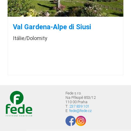
Val Gardena-Alpe di Siusi
Itálie/Dolomity
Fede s.r.o.
Na Příkopě 853/12
110 00 Praha
T:
237 839 101
E:
fede@fede.cz