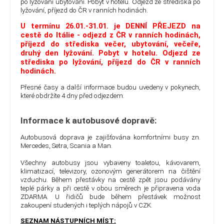
po lyžování ubytování. Pobyt v hotelu. Odjezd ze střediska po
lyžování, příjezd do ČR v ranních hodinách.
U termínu 26.01.-31.01. je DENNÍ PŘEJEZD na
cestě do Itálie - odjezd z ČR v ranních hodinách,
příjezd do střediska večer, ubytování, večeře,
druhý den lyžování. Pobyt v hotelu. Odjezd ze
střediska po lyžování, příjezd do ČR v ranních
hodinách.
Přesné časy a další informace budou uvedeny v pokynech,
které obdržíte 4 dny před odjezdem.
Informace k autobusové dopravě:
Autobusová doprava je zajišťována komfortními busy zn.
Mercedes, Setra, Scania a Man.
Všechny autobusy jsou vybaveny toaletou, kávovarem,
klimatizací, televizory, ozonovým generátorem na čištění
vzduchu. Během přestávky na cestě zpět jsou podávány
teplé párky a při cestě v obou směrech je připravena voda
ZDARMA. U řidičů bude během přestávek možnost
zakoupení studených i teplých nápojů v CZK.
SEZNAM NÁSTUPNÍCH MÍST: