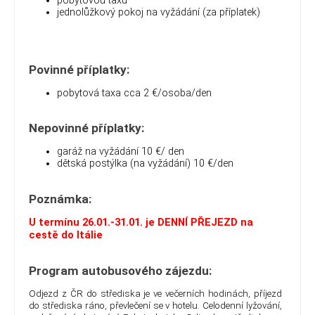
pobytovou taxu
jednolůžkový pokoj na vyžádání (za příplatek)
Povinné příplatky:
pobytová taxa cca 2 €/osoba/den
Nepovinné příplatky:
garáž na vyžádání 10 €/ den
dětská postýlka (na vyžádání) 10 €/den
Poznámka:
U termínu 26.01.-31.01. je DENNÍ PŘEJEZD na
cestě do Itálie
Program autobusového zájezdu:
Odjezd z ČR do střediska je ve večerních hodinách, příjezd
do střediska ráno, převlečení se v hotelu. Celodenní lyžování,