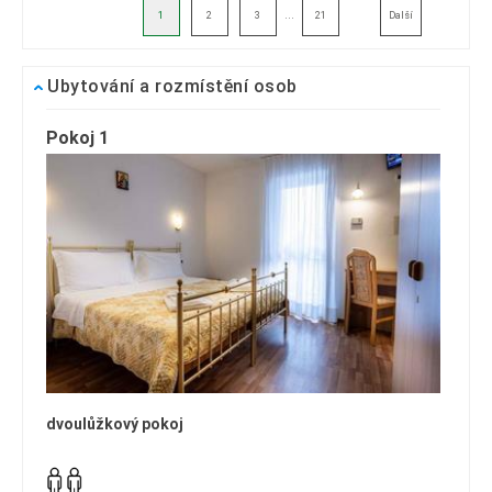
...
1
2
3
21
Další
Ubytování a rozmístění osob
Pokoj 1
dvoulůžkový pokoj