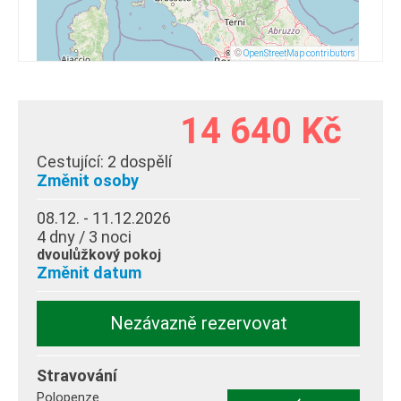
©
OpenStreetMap contributors
14 640 Kč
Cestující:
2 dospělí
Změnit osoby
08.12. - 11.12.2026
4 dny / 3 noci
dvoulůžkový pokoj
Změnit datum
Nezávazně rezervovat
Stravování
Polopenze