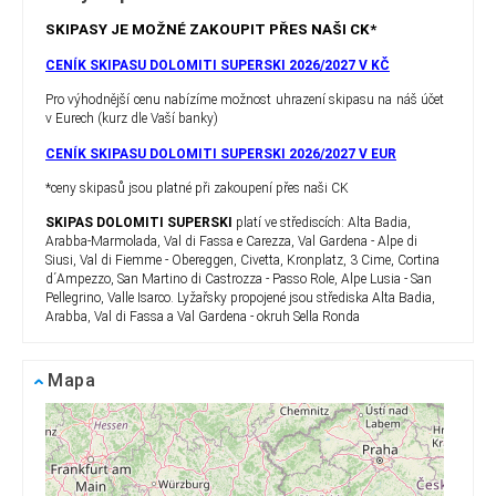
SKIPASY JE MOŽNÉ ZAKOUPIT PŘES NAŠI CK*
CENÍK SKIPASU DOLOMITI SUPERSKI 2026/2027 V KČ
Pro výhodnější cenu nabízíme možnost uhrazení skipasu na náš účet
v Eurech (kurz dle Vaší banky)
CENÍK SKIPASU DOLOMITI SUPERSKI 2026/2027 V EUR
*ceny skipasů jsou platné při zakoupení přes naši CK
SKIPAS DOLOMITI SUPERSKI
platí ve střediscích: Alta Badia,
Arabba-Marmolada, Val di Fassa e Carezza, Val Gardena - Alpe di
Siusi, Val di Fiemme - Obereggen, Civetta, Kronplatz, 3 Cime, Cortina
d´Ampezzo, San Martino di Castrozza - Passo Role, Alpe Lusia - San
Pellegrino, Valle Isarco. Lyžařsky propojené jsou střediska Alta Badia,
Arabba, Val di Fassa a Val Gardena - okruh Sella Ronda
Mapa