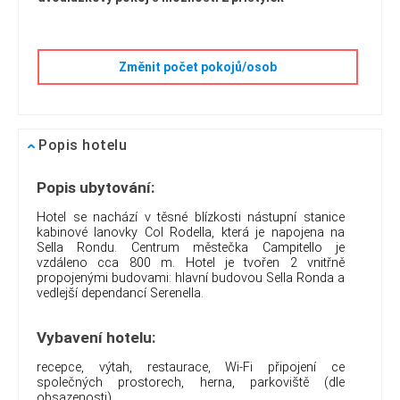
Změnit počet pokojů/osob
Popis hotelu
Popis ubytování:
Hotel se nachází v těsné blízkosti nástupní stanice
kabinové lanovky Col Rodella, která je napojena na
Sella Rondu. Centrum městečka Campitello je
vzdáleno cca 800 m. Hotel je tvořen 2 vnitřně
propojenými budovami: hlavní budovou Sella Ronda a
vedlejší dependancí Serenella.
Vybavení hotelu:
recepce, výtah, restaurace, Wi-Fi připojení ce
společných prostorech, herna, parkoviště (dle
obsazenosti)