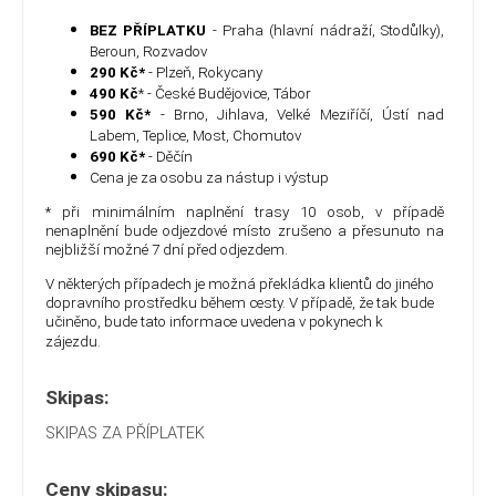
BEZ PŘÍPLATKU
- Praha (hlavní nádraží, Stodůlky),
Beroun, Rozvadov
290 Kč*
- Plzeň, Rokycany
490 Kč
* - České Budějovice, Tábor
590 Kč*
- Brno, Jihlava, Velké Meziříčí, Ústí nad
Labem, Teplice, Most, Chomutov
690 Kč*
- Děčín
Cena je za osobu za nástup i výstup
* při minimálním naplnění trasy 10 osob, v případě
nenaplnění bude odjezdové místo zrušeno a přesunuto na
nejbližší možné 7 dní před odjezdem.
V některých případech je možná překládka klientů do jiného
dopravního prostředku během cesty. V případě, že tak bude
učiněno, bude tato informace uvedena v pokynech k
zájezdu.
Skipas:
SKIPAS ZA PŘÍPLATEK
Ceny skipasu: