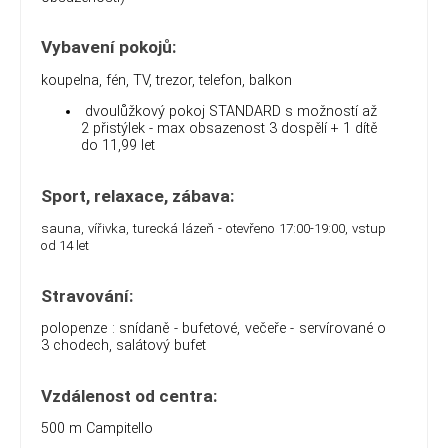
Vybavení pokojů:
koupelna, fén, TV, trezor, telefon, balkon
dvoulůžkový pokoj STANDARD s možností až
2 přistýlek - max obsazenost 3 dospělí + 1 dítě
do 11,99 let
Sport, relaxace, zábava:
sauna, vířivka, turecká lázeň - otevřeno 17:00-19:00, vstup
od 14 let
Stravování:
polopenze : snídaně - bufetové, večeře - servírované o
3 chodech, salátový bufet
Vzdálenost od centra:
500 m Campitello