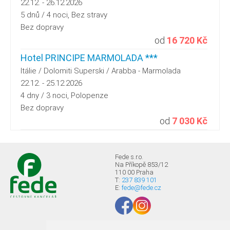
22.12. - 26.12.2026
5 dnů / 4 noci, Bez stravy
Bez dopravy
od
16 720 Kč
Hotel PRINCIPE MARMOLADA ***
Itálie / Dolomiti Superski / Arabba - Marmolada
22.12. - 25.12.2026
4 dny / 3 noci, Polopenze
Bez dopravy
od
7 030 Kč
Fede s.r.o.
Na Příkopě 853/12
110 00 Praha
T:
237 839 101
E:
fede@fede.cz