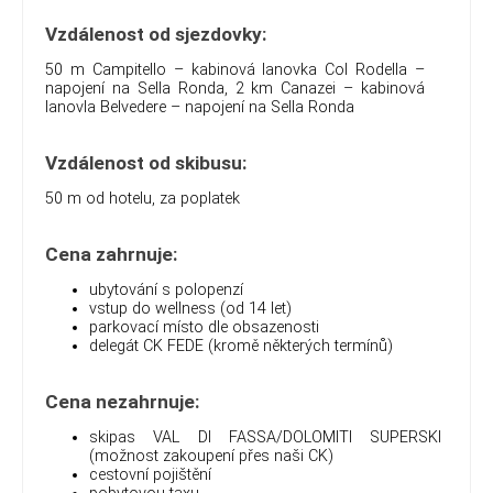
Vzdálenost od sjezdovky:
50 m Campitello – kabinová lanovka Col Rodella –
napojení na Sella Ronda, 2 km Canazei – kabinová
lanovla Belvedere – napojení na Sella Ronda
Vzdálenost od skibusu:
50 m od hotelu, za poplatek
Cena zahrnuje:
ubytování s polopenzí
vstup do wellness (od 14 let)
parkovací místo dle obsazenosti
delegát CK FEDE (kromě některých termínů)
Cena nezahrnuje:
skipas VAL DI FASSA/DOLOMITI SUPERSKI
(možnost zakoupení přes naši CK)
cestovní pojištění