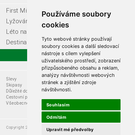
First Minute
Last minute
Používáme soubory
Lyžování v Itálii
Léto u moře
cookies
Léto na horách
Free ski zájezdy
Tyto webové stránky používají
Destinace
soubory cookies a další sledovací
nástroje s cílem vylepšení
uživatelského prostředí, zobrazení
přizpůsobeného obsahu a reklam,
analýzy návštěvnosti webových
Slevy
O nás
stránek a zjištění zdroje
Skipasy
návštěvnosti.
Důležité dokumenty
Kontakty
Cestovní pojištění
Všeobecné podmínky
Souhlasím
Odmítám
Copyright 2021 Fede, s.r.o.
Upravit mé předvolby