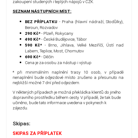
zakoupení studených i teplých nápojů v CZK.
SEZNAM NÁSTUPNÍCH MÍST:
BEZ PŘÍPLATKU
- Praha (hlavní nádraží, Stodůlky),
Beroun, Rozvadov
290 Kč*
- Plzeň, Rokycany
490 Kč*
- České Budějovice, Tábor
590 Kč*
- Brno, Jihlava, Velké Meziříčí, Ústí nad
Labem, Teplice, Most, Chomutov
690 Kč*
- Děčín
Cena je za osobu za nástup i výstup
* při minimálním naplnění trasy 10 osob, v případě
nenaplnění bude odjezdové místo zrušeno a přesunuto na
nejbližší možné 7 dní před odjezdem.
V některých případech je možná překládka klientů do jiného
dopravního prostředku během cesty. V případě, že tak bude
učiněno, bude tato informace uvedena v pokynech k
zájezdu.
Skipas:
SKIPAS ZA PŘÍPLATEK