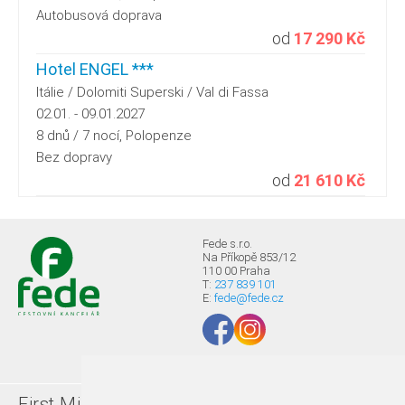
Autobusová doprava
od
17 290 Kč
Hotel ENGEL ***
Itálie / Dolomiti Superski / Val di Fassa
02.01. - 09.01.2027
8 dnů / 7 nocí, Polopenze
Bez dopravy
od
21 610 Kč
Fede s.r.o.
Na Příkopě 853/12
110 00 Praha
T:
237 839 101
E:
fede@fede.cz
First Minute
Last minute