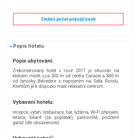
Změnit počet pokojů/osob
Popis hotelu
Popis ubytování:
Zrekonstrovaný hotel v roce 2017 je situován na
klidném místě, cca 300 m od centra Canazei a 800 m
od lanovky Belvedere s napojením na Sella Rondu.
Klientům je k dispozici malé relaxační centrum.
Vybavení hotelu:
recepce, výtah, restaurace, bar, lyžárna, Wi-Fi připojení,
terasa, biliard (za poplatek), parkoviště, podzemí
garáž (dle obsazenosti)