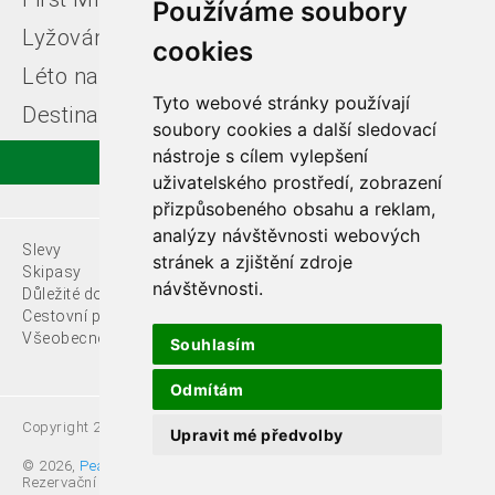
Používáme soubory
Lyžování v Itálii
Léto u moře
cookies
Léto na horách
Free ski zájezdy
Tyto webové stránky používají
Destinace
soubory cookies a další sledovací
nástroje s cílem vylepšení
uživatelského prostředí, zobrazení
přizpůsobeného obsahu a reklam,
analýzy návštěvnosti webových
Slevy
O nás
stránek a zjištění zdroje
Skipasy
návštěvnosti.
Důležité dokumenty
Kontakty
Cestovní pojištění
Všeobecné podmínky
Souhlasím
Odmítám
Copyright 2021 Fede, s.r.o.
Upravit mé předvolby
© 2026,
Pear s.r.o.
,
Rezervační systémy. All rights reserved.