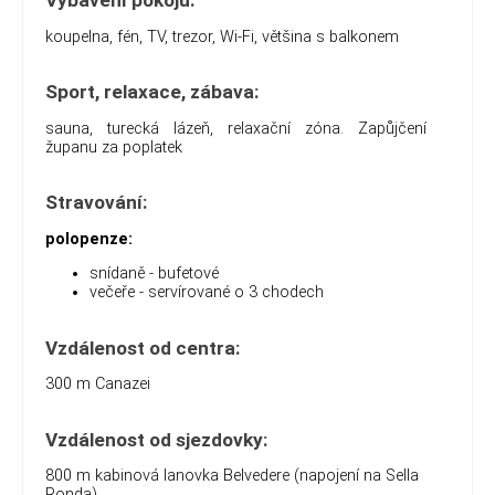
Vybavení pokojů:
koupelna, fén, TV, trezor, Wi-Fi, většina s balkonem
Sport, relaxace, zábava:
sauna, turecká lázeň, relaxační zóna. Zapůjčení
županu za poplatek
Stravování:
polopenze:
snídaně - bufetové
večeře - servírované o 3 chodech
Vzdálenost od centra:
300 m Canazei
Vzdálenost od sjezdovky:
800 m kabinová lanovka Belvedere (napojení na Sella
Ronda)