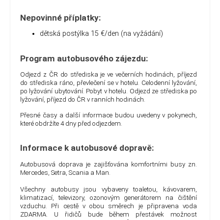
Nepovinné příplatky:
dětská postýlka 15 €/den
(na vyžádání)
Program autobusového zájezdu:
Odjezd z ČR do střediska je ve večerních hodinách, příjezd
do střediska ráno, převlečení se v hotelu. Celodenní lyžování,
po lyžování ubytování. Pobyt v hotelu. Odjezd ze střediska po
lyžování, příjezd do ČR v ranních hodinách.
Přesné časy a další informace budou uvedeny v pokynech,
které obdržíte 4 dny před odjezdem.
Informace k autobusové dopravě:
Autobusová doprava je zajišťována komfortními busy zn.
Mercedes, Setra, Scania a Man.
Všechny autobusy jsou vybaveny toaletou, kávovarem,
klimatizací, televizory, ozonovým generátorem na čištění
vzduchu. Při cestě v obou směrech je připravena voda
ZDARMA. U řidičů bude během přestávek možnost