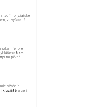
, a tvoří ho lyžařské
tem, ve výšce až
olta Inferiore
 vyhlášené
6 km
otrpí na pěkné
lé lyžaře je
í kluziště
a celá