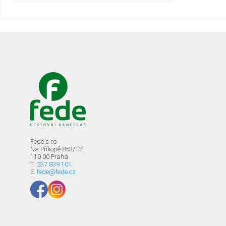
Fede s.r.o.
Na Příkopě 853/12
110 00 Praha
T:
237 839 101
E:
fede@fede.cz