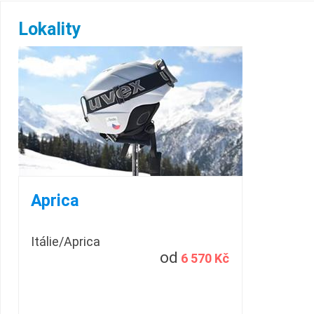
Lokality
Aprica
Itálie/Aprica
od
6 570 Kč