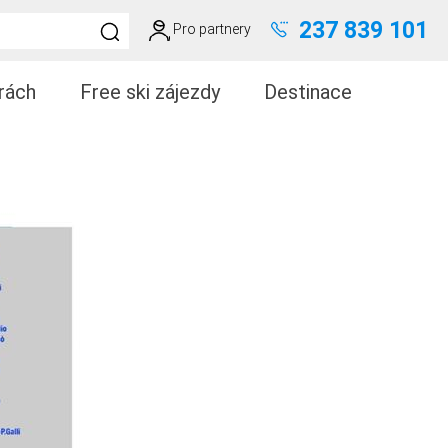
237 839 101
Pro partnery
rách
Free ski zájezdy
Destinace