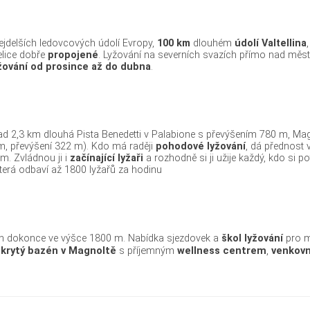
nejdelších ledovcových údolí Evropy,
100 km
dlouhém
údolí Valtellina
elice dobře
propojené
. Lyžování na severních svazích přímo nad měs
lyžování od prosince až do dubna
.
ad 2,3 km dlouhá Pista Benedetti v Palabione s převýšením 780 m, Magn
km, převýšení 322 m). Kdo má raději
pohodové lyžování
, dá přednost
m. Zvládnou ji i
začínající lyžaři
a rozhodně si ji užije každý, kdo si p
která odbaví až 1800 lyžařů za hodinu
den dokonce ve výšce 1800 m. Nabídka sjezdovek a
škol lyžování
pro ma
í
krytý bazén v Magnoltě
s příjemným
wellness centrem
,
venkovn