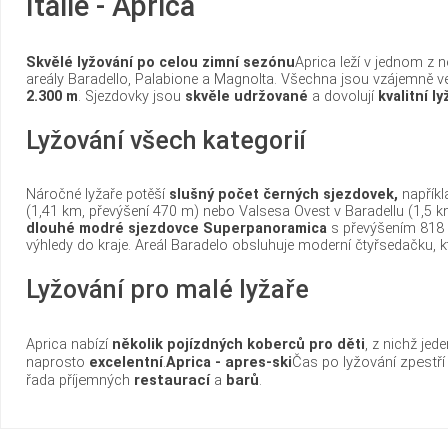
Itálie - Aprica
Skvělé lyžování po celou zimní sezónu
Aprica leží v jednom z 
areály Baradello, Palabione a Magnolta. Všechna jsou vzájemně v
2.300 m
. Sjezdovky jsou
skvěle udržované
a dovolují
kvalitní 
Lyžování všech kategorií
Náročné lyžaře potěší
slušný počet černých sjezdovek,
napříkl
(1,41 km, převýšení 470 m) nebo Valsesa Ovest v Baradellu (1,5 
dlouhé modré sjezdovce Superpanoramica
s převýšením 818 
výhledy do kraje. Areál Baradelo obsluhuje moderní čtyřsedačku, 
Lyžování pro malé lyžaře
Aprica nabízí
několik pojízdných koberců pro děti
, z nichž je
apres-ski
Čas po lyžování zpestř
naprosto
excelentní
.
Aprica -
řada příjemných
restaurací
a
barů
.