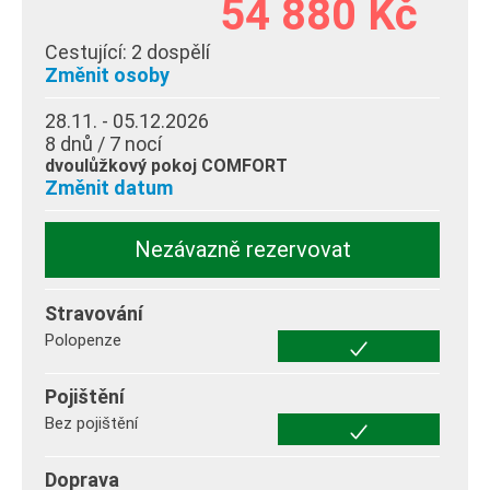
54 880 Kč
Cestující:
2 dospělí
Změnit osoby
28.11. - 05.12.2026
8 dnů / 7 nocí
dvoulůžkový pokoj COMFORT
Změnit datum
Nezávazně rezervovat
Stravování
Polopenze
Pojištění
Bez pojištění
Doprava