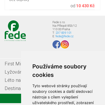
od
10 430 Kč
Fede s.r.o.
Na Příkopě 853/12
110 00 Praha
T:
237 839 101
E:
fede@fede.cz
First Minute
Last minute
Používáme soubory
Lyžování v Itálii
Léto u moře
cookies
Léto na horách
Free ski zájezdy
Tyto webové stránky používají
Destinace
soubory cookies a další sledovací
nástroje s cílem vylepšení
uživatelského prostředí, zobrazení