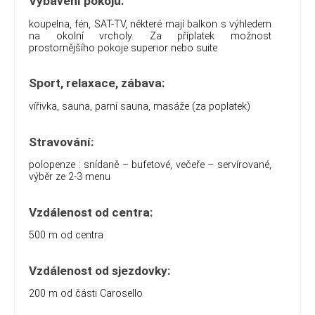
Vybavení pokojů:
koupelna, fén, SAT-TV, některé mají balkon s výhledem
na okolní vrcholy. Za příplatek možnost
prostornějšího pokoje superior nebo suite
Sport, relaxace, zábava:
vířivka, sauna, parní sauna, masáže (za poplatek)
Stravování:
polopenze : snídaně – bufetové, večeře – servírované,
výběr ze 2-3 menu
Vzdálenost od centra:
500 m od centra
Vzdálenost od sjezdovky:
200 m od části Carosello