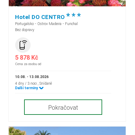
*
*
*
Hotel DO CENTRO
-
-
Portugalsko
Ostrov Madeira
Funchal
Bez dopravy
5 878 Kč
Cena za osobu od
10.08. - 13.08.2026
4 dny / 3 noci
, Snídaně
Další termíny
Pokračovat