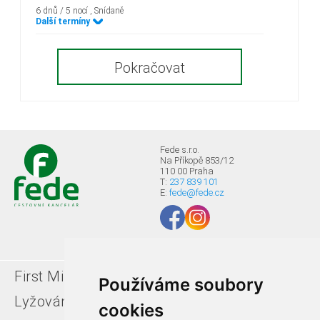
6 dnů / 5 nocí
, Snídaně
Další termíny
Pokračovat
Fede s.r.o.
Na Příkopě 853/12
110 00 Praha
T:
237 839 101
E:
fede@fede.cz
First Minute
Last minute
Používáme soubory
Lyžování v Itálii
Léto u moře
cookies