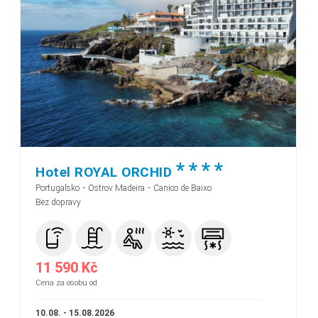
*
*
*
*
Hotel ROYAL ORCHID
-
-
Portugalsko
Ostrov Madeira
Canico de Baixo
Bez dopravy
11 590 Kč
Cena za osobu od
10.08. - 15.08.2026