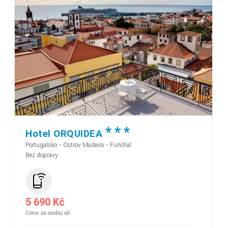
*
*
*
Hotel ORQUIDEA
-
-
Portugalsko
Ostrov Madeira
Funchal
Bez dopravy
5 690 Kč
Cena za osobu od