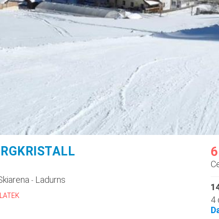
ERGKRISTALL
6
C
Skiarena
Ladurns
-
14
PLATEK
4 
D