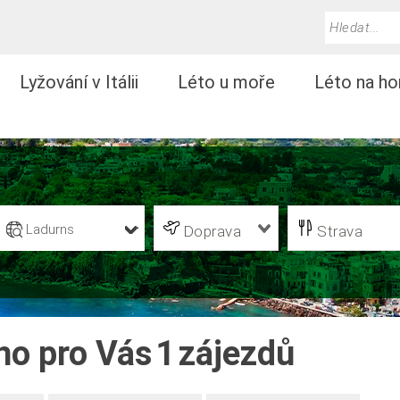
Lyžování v Itálii
Léto u moře
Léto na ho
Ladurns
Doprava
Strava
no pro Vás
1
zájezdů