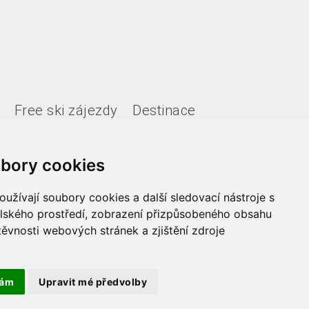
Free ski zájezdy
Destinace
bory cookies
užívají soubory cookies a další sledovací nástroje s
elského prostředí, zobrazení přizpůsobeného obsahu
těvnosti webových stránek a zjištění zdroje
Copyright 2021 Fede, s.r.o.
tám
Upravit mé předvolby