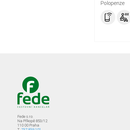
Polopenze
Fede s.r.o.
Na Příkopě 853/12
110 00 Praha
T:
237 839 101