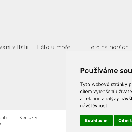
ání v Itálii
Léto u moře
Léto na horách
Používáme sou
Tyto webové stránky po
cílem vylepšení uživat
a reklam, analýzy návš
návštěvnosti.
enty
Kontakty
Všeobecné podmínky
Souhlasím
Odmí
ění