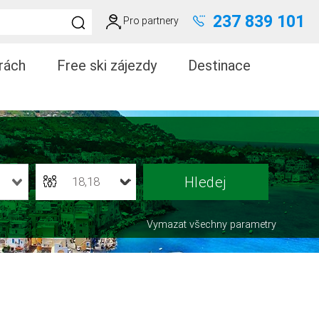
237 839 101
Pro partnery
rách
Free ski zájezdy
Destinace
18,18
Vymazat všechny parametry