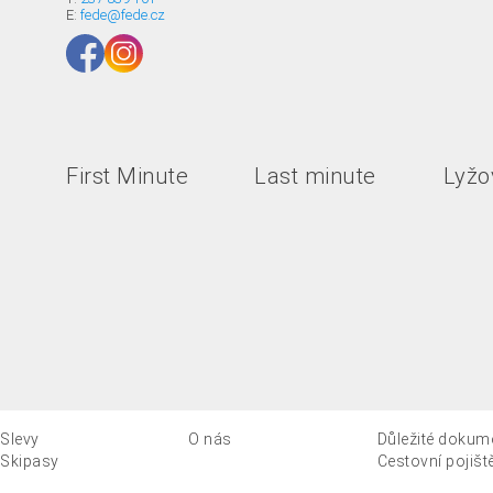
E:
fede@fede.cz
First Minute
Last minute
Lyžov
Slevy
O nás
Důležité dokum
Skipasy
Cestovní pojišt