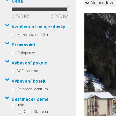
Cena
Nejprodávan
6 290 Kč
6 290 Kč
Vzdálenost od sjezdovky
Sjezdovka do 50 m
Stravování
Polopenze
Vybavení pokoje
WiFi zdarma
Vybavení hotelu
Relaxační centrum
Destinace/ Země
Itálie
Ortler Skiarena