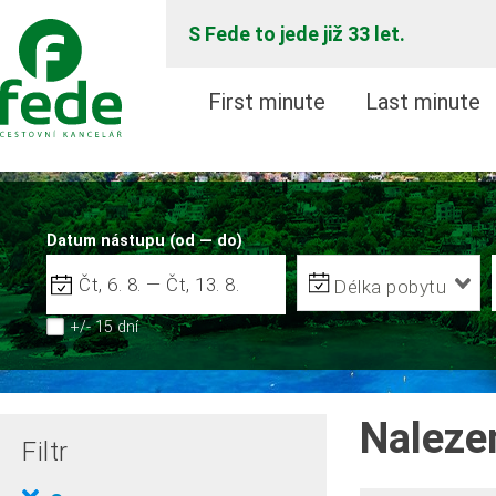
S Fede to jede již 33 let.
First minute
Last minute
Datum nástupu (od — do)
Délka pobytu
+/- 15 dní
Naleze
Filtr