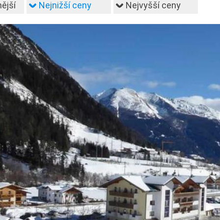
ější
Nejnižší ceny
Nejvyšší ceny