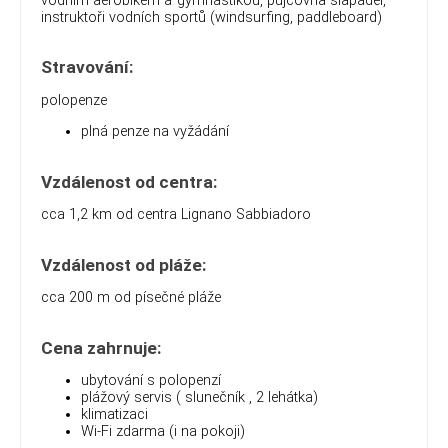
vodním aerobikem a gymnastikou, půjčovna šlapadel,
instruktoři vodních sportů (windsurfing, paddleboard)
Stravování:
polopenze
plná penze na vyžádání
Vzdálenost od centra:
cca 1,2 km od centra Lignano Sabbiadoro
Vzdálenost od pláže:
cca 200 m od písečné pláže
Cena zahrnuje:
ubytování s polopenzí
plážový servis ( slunečník , 2 lehátka)
klimatizaci
Wi-Fi zdarma (i na pokoji)