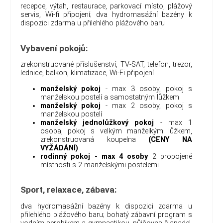
recepce, výtah, restaurace, parkovací místo, plážový
servis, Wi-fi připojení; dva hydromasážní bazény k
dispozici zdarma u přilehlého plážového baru
Vybavení pokojů:
zrekonstruované příslušenství, TV-SAT, telefon, trezor,
lednice, balkon, klimatizace, Wi-Fi připojení
manželský pokoj
- max 3 osoby, pokoj s
manželskou postelí a samostatným lůžkem
manželský pokoj
- max 2 osoby, pokoj s
manželskou postelí
manželský jednolůžkový pokoj
- max 1
osoba, pokoj s velkým manželkým lůžkem,
zrekonstruovaná koupelna
(CENY NA
VYŽÁDÁNÍ)
rodinný pokoj - max 4 osoby
2 propojené
místnosti s 2 manželskými postelemi
Sport, relaxace, zábava:
dva hydromasážní bazény k dispozici zdarma u
přilehlého plážového baru; bohatý zábavní program s