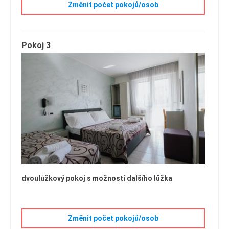
Změnit počet pokojů/osob
Pokoj 3
dvoulůžkový pokoj s možností dalšího lůžka
Změnit počet pokojů/osob