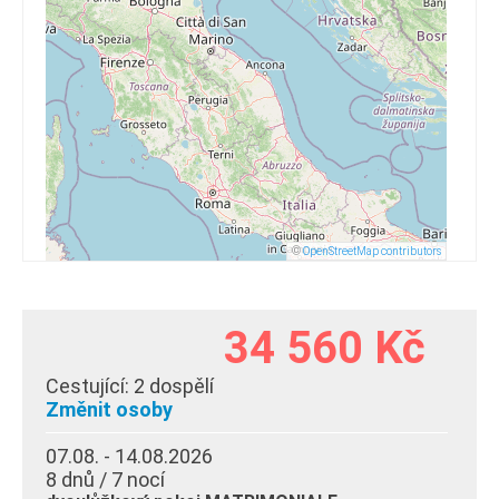
©
OpenStreetMap contributors
34 560 Kč
Cestující:
2 dospělí
Změnit osoby
07.08. - 14.08.2026
8 dnů / 7 nocí