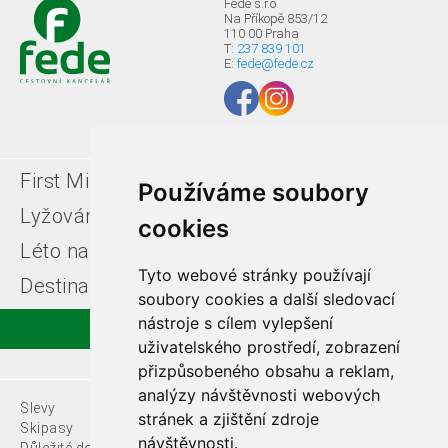
Fede s.r.o.
Na Příkopě 853/12
110 00 Praha
T:
237 839 101
E:
fede@fede.cz
First Minute
Last minute
Používáme soubory
Lyžování v Itálii
Léto u moře
cookies
Léto na horách
Free ski zájezdy
Tyto webové stránky používají
Destinace
soubory cookies a další sledovací
nástroje s cílem vylepšení
uživatelského prostředí, zobrazení
přizpůsobeného obsahu a reklam,
analýzy návštěvnosti webových
Slevy
O nás
stránek a zjištění zdroje
Skipasy
návštěvnosti.
Důležité dokumenty
Kontakty