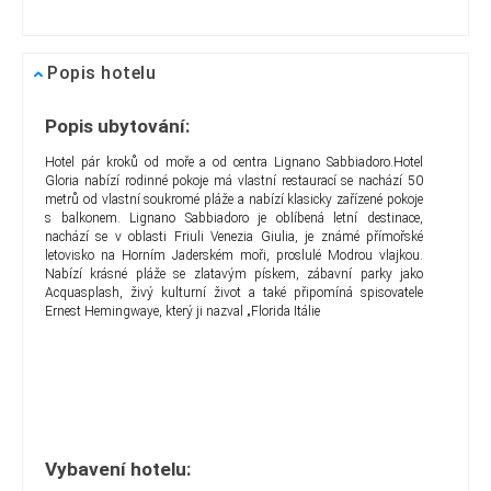
Popis hotelu
Popis ubytování:
Hotel pár kroků od moře a od centra Lignano Sabbiadoro.Hotel
Gloria nabízí rodinné pokoje má vlastní restaurací se nachází 50
metrů od vlastní soukromé pláže a nabízí klasicky zařízené pokoje
s balkonem. Lignano Sabbiadoro je oblíbená letní destinace,
nachází
se v oblasti Friuli Venezia Giulia, je známé přímořské
letovisko na Horním Jaderském moři, proslulé Modrou vlajkou.
Nabízí krásné pláže se zlatavým pískem, zábavní parky jako
Acquasplash, živý kulturní život a také připomíná spisovatele
Ernest Hemingwaye, který ji nazval „Florida Itálie
Vybavení hotelu: