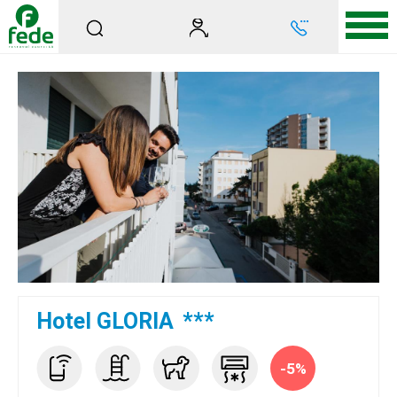
Hotel GLORIA
***
-5%