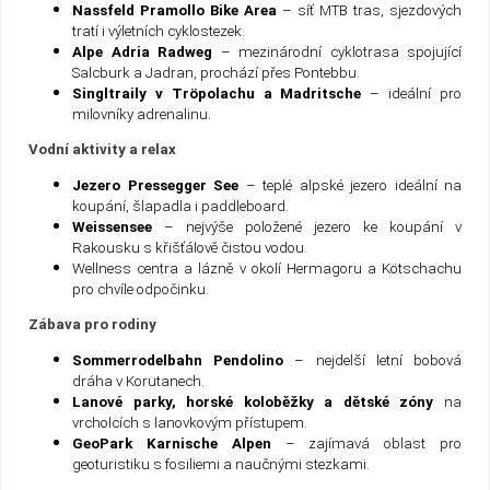
Nassfeld Pramollo Bike Area
– síť MTB tras, sjezdových
tratí i výletních cyklostezek.
Alpe Adria Radweg
– mezinárodní cyklotrasa spojující
Salcburk a Jadran, prochází přes Pontebbu.
Singltraily v Tröpolachu a Madritsche
– ideální pro
milovníky adrenalinu.
Vodní aktivity a relax
Jezero Pressegger See
– teplé alpské jezero ideální na
koupání, šlapadla i paddleboard.
Weissensee
– nejvýše položené jezero ke koupání v
Rakousku s křišťálově čistou vodou.
Wellness centra a lázně v okolí Hermagoru a Kötschachu
pro chvíle odpočinku.
Zábava pro rodiny
Sommerrodelbahn Pendolino
– nejdelší letní bobová
dráha v Korutanech.
Lanové parky, horské koloběžky a dětské zóny
na
vrcholcích s lanovkovým přístupem.
GeoPark Karnische Alpen
– zajímavá oblast pro
geoturistiku s fosiliemi a naučnými stezkami.