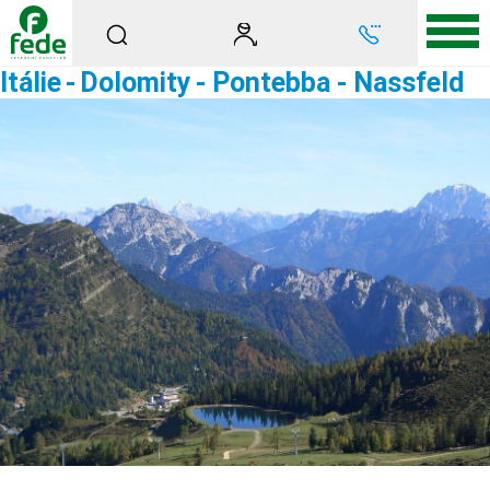
Itálie
-
Dolomity
- Pontebba - Nassfeld