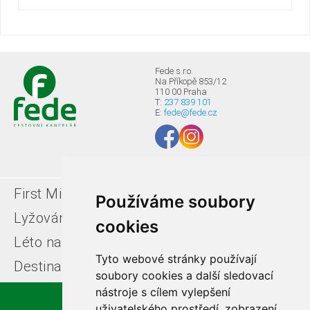
Fede s.r.o.
Na Příkopě 853/12
110 00 Praha
T:
237 839 101
E:
fede@fede.cz
First Minute
Last minute
Používáme soubory
Lyžování v Itálii
Léto u moře
cookies
Léto na horách
Free ski zájezdy
Tyto webové stránky používají
Destinace
soubory cookies a další sledovací
nástroje s cílem vylepšení
uživatelského prostředí, zobrazení