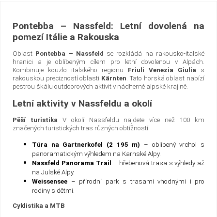
Pontebba – Nassfeld: Letní dovolená na
pomezí Itálie a Rakouska
Oblast
Pontebba – Nassfeld
se rozkládá na rakousko-italské
hranici a je oblíbeným cílem pro letní dovolenou v Alpách.
Kombinuje kouzlo italského regionu
Friuli Venezia Giulia
s
rakouskou precizností oblasti
Kärnten
. Tato horská oblast nabízí
pestrou škálu outdoorových aktivit v nádherné alpské krajině.
Letní aktivity v Nassfeldu a okolí
Pěší turistika
V okolí Nassfeldu najdete více než 100 km
značených turistických tras různých obtížností:
Túra na Gartnerkofel (2 195 m)
– oblíbený vrchol s
panoramatickým výhledem na Karnské Alpy.
Nassfeld Panorama Trail
– hřebenová trasa s výhledy až
na Julské Alpy.
Weissensee
– přírodní park s trasami vhodnými i pro
rodiny s dětmi.
Cyklistika a MTB