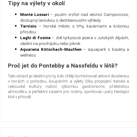
Tipy na výlety v okolí
Monte Lussari
– poutní vrchol nad vesnicí Camporosso,
dostupný lanovkou s dechberoucími výhledy.
Tarvisio
– horské město s trhy, kavárnami a krásnou
přírodou.
Laghi di Fusine
– dvě tyrkysová jezera v Julských Alpách,
ideální na procházku nebo piknik.
Aquarena Kötschach-Mauthen
– aquapark s bazény a
wellness.
Proč jet do Pontebby a Nassfeldu v létě?
Tato oblast je ideální pro ty, kdo chtějí kombinovat aktivní dovolenou
v horách s pohodou, koupáním a výlety. Díky propojení italské a
rakouské kultury nabízí výbornou gastronomii, přátelskou
atmosféru a perfektní zázemí pro rodiny, sportovce i páry hledající
klid v přírodě.