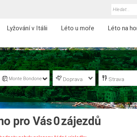
Lyžování v Itálii
Léto u moře
Léto na ho
Monte Bondone
Doprava
Strava
no pro Vás
0
zájezdů