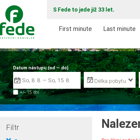
S Fede to jede již 33 let.
First minute
Last minute
Datum nástupu (od — do)
Délka pobytu
+/- 15 dní
Naleze
Filtr