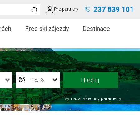
237 839 101
Pro partnery
rách
Free ski zájezdy
Destinace
18,18
Vymazat všechny parametry