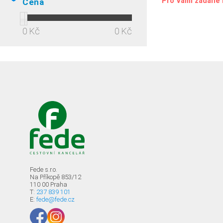
Pro Vámi zadané 
Cena
0 Kč
0 Kč
Fede s.r.o.
Na Příkopě 853/12
110 00 Praha
T:
237 839 101
E:
fede@fede.cz