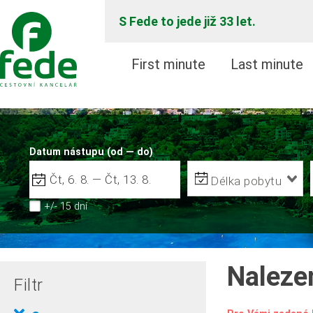
S Fede to jede již 33 let.
First minute
Last minute
Datum nástupu (od — do)
Délka pobytu
+/- 15 dní
Naleze
Filtr