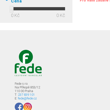
Pro Vámi zadané 
Cena
0 Kč
0 Kč
Fede s.r.o.
Na Příkopě 853/12
110 00 Praha
T:
237 839 101
E:
fede@fede.cz