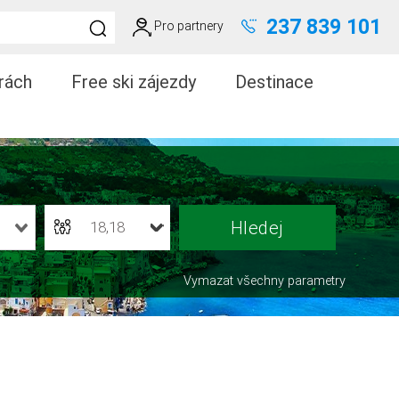
237 839 101
Pro partnery
rách
Free ski zájezdy
Destinace
18,18
Vymazat všechny parametry