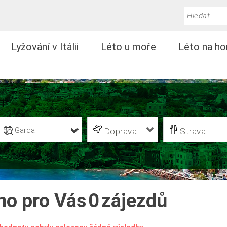
Lyžování v Itálii
Léto u moře
Léto na ho
Garda
Doprava
Strava
no pro Vás
0
zájezdů