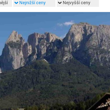
ější
Nejnižší ceny
Nejvyšší ceny