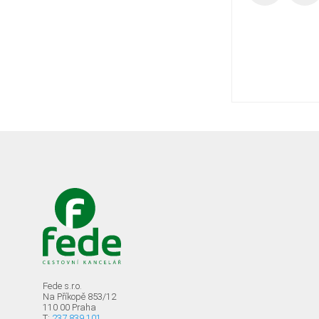
Fede s.r.o.
Na Příkopě 853/12
110 00 Praha
T:
237 839 101