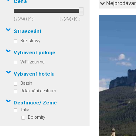
Cena
Nejprodávan
8 290 Kč
8 290 Kč
Stravování
Bez stravy
Vybavení pokoje
WiFi zdarma
Vybavení hotelu
Bazén
Relaxační centrum
Destinace/ Země
Itálie
Dolomity