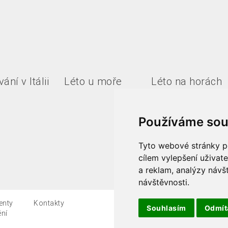
ání v Itálii
Léto u moře
Léto na horách
Používáme sou
Tyto webové stránky po
cílem vylepšení uživat
a reklam, analýzy návš
návštěvnosti.
enty
Kontakty
Všeobecné podmínky
Souhlasím
Odmí
ění