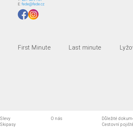
E:
fede@fede.cz
First Minute
Last minute
Lyžov
Slevy
O nás
Důležité dokum
Skipasy
Cestovní pojišt