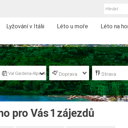
Lyžování v Itálii
Léto u moře
Léto na ho
Val Gardena-Alpe di Siusi
Doprava
Strava
no pro Vás
1
zájezdů