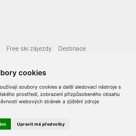
Free ski zájezdy
Destinace
bory cookies
užívají soubory cookies a další sledovací nástroje s
elského prostředí, zobrazení přizpůsobeného obsahu
těvnosti webových stránek a zjištění zdroje
Copyright 2021 Fede, s.r.o.
tám
Upravit mé předvolby