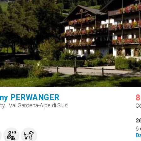
ány PERWANGER
8
ty
Val Gardena-Alpe di Siusi
C
-
26
6 
D