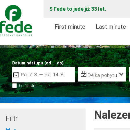
S Fede to jede již 33 let.
First minute
Last minute
Datum nástupu (od — do)
Délka pobytu
+/- 15 dní
Naleze
Filtr