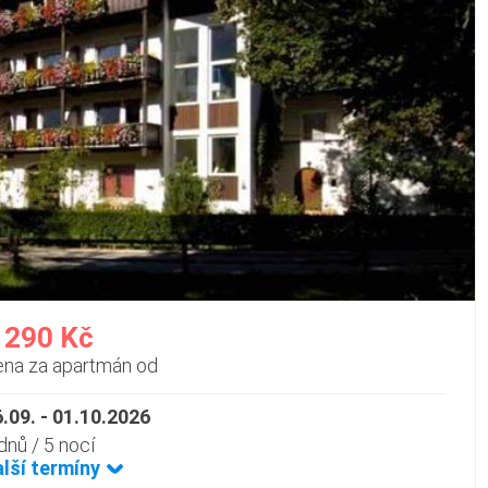
 290 Kč
ena za apartmán od
.09. - 01.10.2026
dnů / 5 nocí
alší termíny