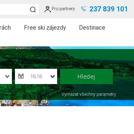
237 839 101
Pro partnery
rách
Free ski zájezdy
Destinace
18,18
Vymazat všechny parametry