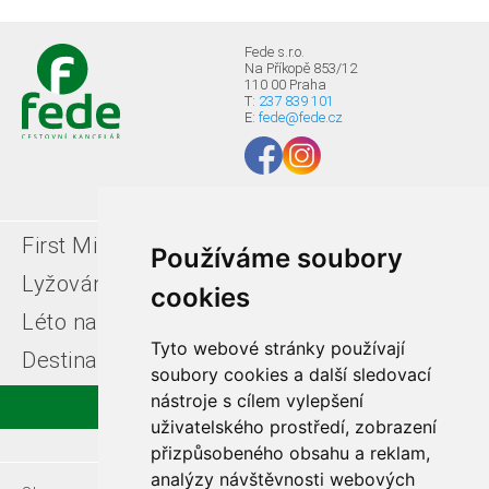
Fede s.r.o.
Na Příkopě 853/12
110 00 Praha
T:
237 839 101
E:
fede@fede.cz
First Minute
Last minute
Používáme soubory
Lyžování v Itálii
Léto u moře
cookies
Léto na horách
Free ski zájezdy
Tyto webové stránky používají
Destinace
soubory cookies a další sledovací
nástroje s cílem vylepšení
uživatelského prostředí, zobrazení
přizpůsobeného obsahu a reklam,
analýzy návštěvnosti webových