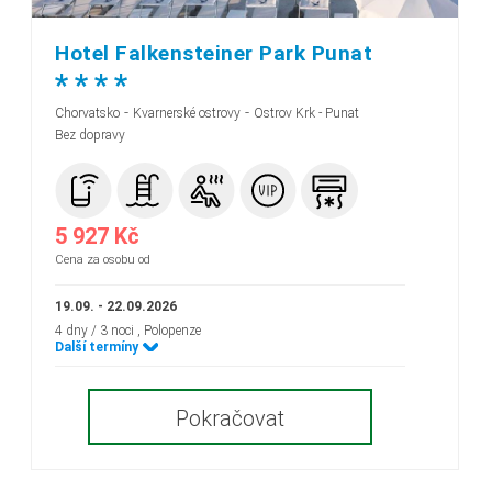
Hotel Falkensteiner Park Punat
*
*
*
*
-
-
Chorvatsko
Kvarnerské ostrovy
Ostrov Krk - Punat
Bez dopravy
5 927 Kč
Cena za osobu od
19.09. - 22.09.2026
4 dny / 3 noci
, Polopenze
Další termíny
Pokračovat