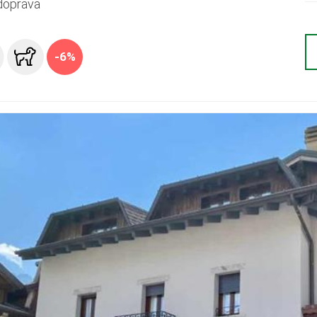
doprava
-6%