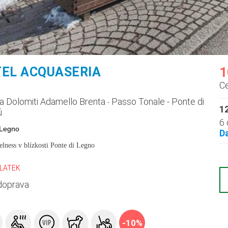
TEL ACQUASERIA
1
C
a Dolomiti Adamello Brenta
Passo Tonale - Ponte di
-
12
ú
6 
 Legno
D
elness v blízkosti Ponte di Legno
PLATEK
doprava
-10%