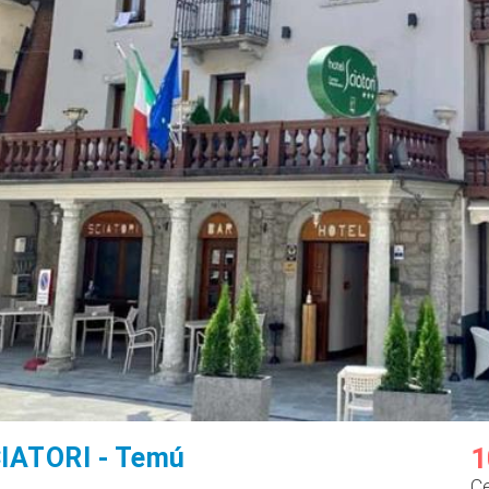
CIATORI - Temú
1
C