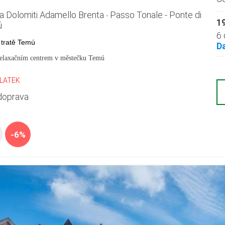
a Dolomiti Adamello Brenta
Passo Tonale - Ponte di
-
19
ú
6 
 tratě Temú
D
relaxačním centrem v městečku Temú
PLATEK
doprava
-6%