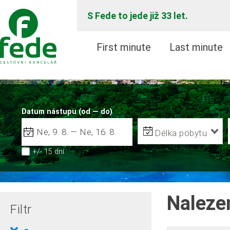
S Fede to jede již 33 let.
First minute
Last minute
Datum nástupu (od — do)
Délka pobytu
+/- 15 dní
Naleze
Filtr