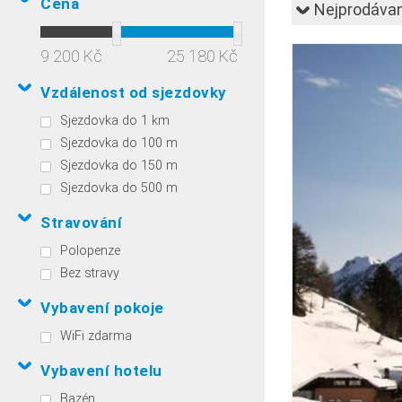
Cena
Nejprodávan
9 200 Kč
25 180 Kč
Vzdálenost od sjezdovky
Sjezdovka do 1 km
Sjezdovka do 100 m
Sjezdovka do 150 m
Sjezdovka do 500 m
Stravování
Polopenze
Bez stravy
Vybavení pokoje
WiFi zdarma
Vybavení hotelu
Bazén