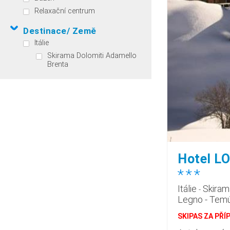
Relaxační centrum
Destinace/ Země
Itálie
Skirama Dolomiti Adamello
Brenta
Hotel L
*
*
*
Itálie
Skiram
-
Legno - Tem
SKIPAS ZA PŘÍ