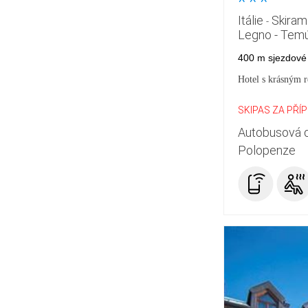
*
*
*
Itálie
Skiram
-
Legno - Tem
400 m sjezdové
Hotel s krásným 
SKIPAS ZA PŘÍ
Autobusová 
Polopenze