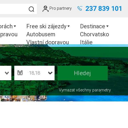
237 839 101
Pro partnery
orách
Free ski zájezdy
Destinace
opravou
Autobusem
Chorvatsko
Vlastní dopravou
Itálie
Portugalsko
18,18
Vymazat všechny parametry