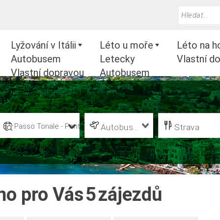
Lyžování v Itálii
Léto u moře
Léto na h
Autobusem
Letecky
Vlastní d
Vlastní dopravou
Autobusem
Vlastní dopravou
Passo Tonale - Ponte di Legno - Temú
Autobusová
Strava
no pro Vás
5
zájezdů