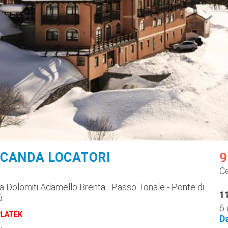
OCANDA LOCATORI
9
C
a Dolomiti Adamello Brenta
Passo Tonale - Ponte di
-
11
ú
6 
PLATEK
D