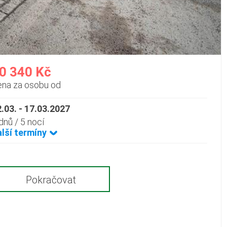
0 340 Kč
ena za osobu od
.03. - 17.03.2027
dnů / 5 nocí
alší termíny
Pokračovat