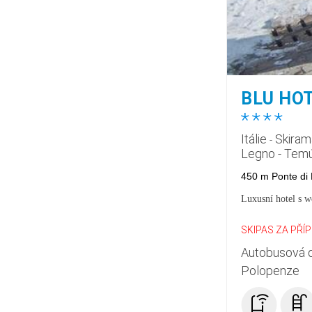
BLU HO
*
*
*
*
Itálie
Skiram
-
Legno - Tem
450 m Ponte di
Luxusní hotel s w
SKIPAS ZA PŘÍ
Autobusová 
Polopenze